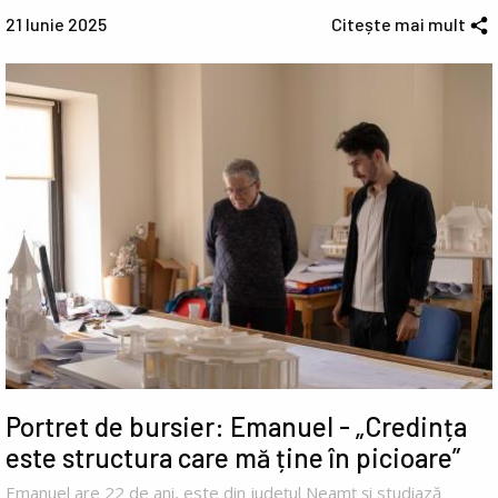
21 Iunie 2025
Citește mai mult
Portret de bursier: Emanuel - „Credința
este structura care mă ține în picioare”
Emanuel are 22 de ani, este din județul Neamț și studiază