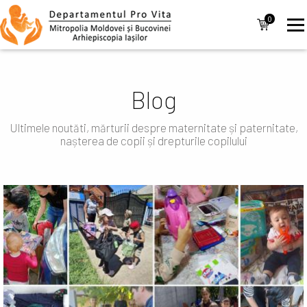
Mergi la conţinutul principal
Navigare
0
items
principală
Blog
Ultimele noutăti, mărturii despre maternitate și paternitate,
nașterea de copii și drepturile copilului