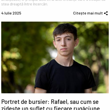
stea dreaptă între încercări.
4 Iulie 2025
Citește mai mult
Portret de bursier: Rafael, sau cum se
zidește un suflet cu fiecare rugăciune