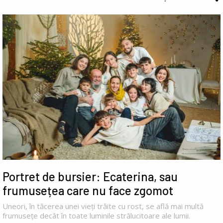
Portret de bursier: Ecaterina, sau
frumusețea care nu face zgomot
Uneori, în tăcerea unei vieți trăite cu rost, se află mai multă
frumusețe decât în toate luminile strălucitoare ale lumii.