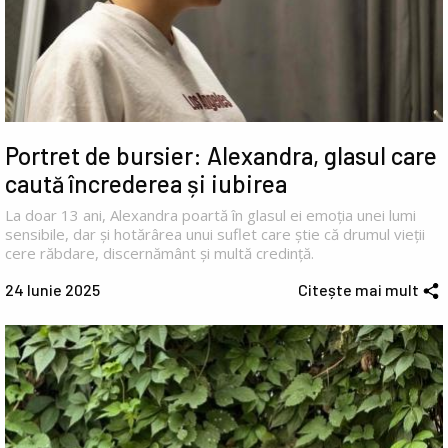
Portret de bursier: Alexandra, glasul care
caută încrederea și iubirea
La doar 13 ani, Alexandra poartă în glasul ei emoția unei lumi
sensibile, dar și hotărârea unui suflet care știe că drumul vieții
cere răbdare, discernământ și multă credință.
24 Iunie 2025
Citește mai mult