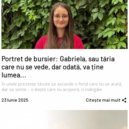
Portret de bursier: Gabriela, sau tăria
care nu se vede, dar odată, va ține
lumea…
În unele prezențe tăcute se ascunde o forță care nu se arată,
dar se simte – o liniște care nu acoperă, ci mângâie.
23 Iunie 2025
Citește mai mult