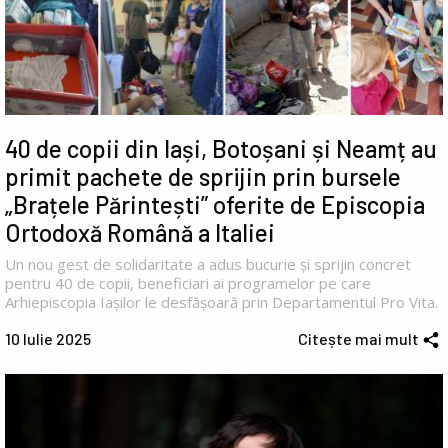
40 de copii din Iași, Botoșani și Neamț au
primit pachete de sprijin prin bursele
„Brațele Părintești” oferite de Episcopia
Ortodoxă Română a Italiei
Un nou gest de solidaritate a adus bucurie și sprijin concret
pentru 40 de copii, beneficiari ai programelor pe care
Arhiepiscopia Iașilor le desfășoară prin Departamentul Pro Vita.
10 Iulie 2025
Citește mai mult