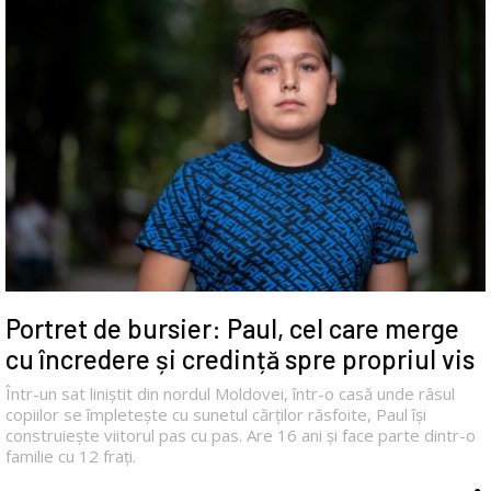
Portret de bursier: Paul, cel care merge
cu încredere și credință spre propriul vis
Într-un sat liniștit din nordul Moldovei, într-o casă unde râsul
copiilor se împletește cu sunetul cărților răsfoite, Paul își
construiește viitorul pas cu pas. Are 16 ani și face parte dintr-o
familie cu 12 frați.