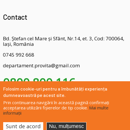
Contact
Bd. Ștefan cel Mare și Sfânt, Nr.14, et. 3, Cod: 700064,
Iași, România
0745 992 668
departament.provita@gmail.com
0800 800 116
Folosim cookie-uri pentru a îmbunătăți experiența
dumneavoastră pe acest site.
Prin continuarea navigării în această pagină confirmați
acceptarea utilizării fișierelor de tip cookie.
Mai multe
informații
Site dezvoltat de
DOXOLOGIA MEDIA
, Arhiepiscopia Iașilor | ©
provitaiasi.ro
Sunt de acord
Nu, mulțumesc