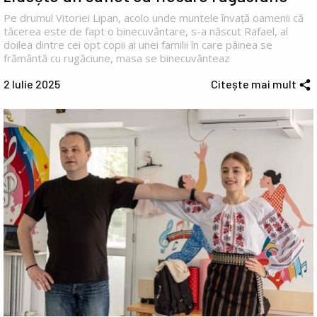
Pe drumul Vitoriei Lipan, acolo unde muntele învață oamenii că
tăcerea este de fapt o binecuvântare, s-a născut Rafael, al
doilea dintre cei opt copii ai unei familii în care pâinea se
frământă cu rugăciune, masa se binecuvânteaz
2 Iulie 2025
Citește mai mult