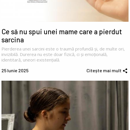
Ce să nu spui unei mame care a pierdut
sarcina
Pierderea unei sarcini este o traumă profundă și, de multe ori,
invizibilă. Durerea nu este doar fizică, ci și emoțională,
identitară, uneori existențială.
25 Iunie 2025
Citește mai mult