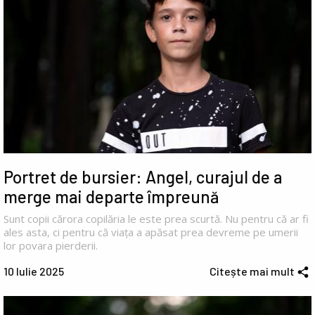
Portret de bursier: Angel, curajul de a
merge mai departe împreună
Sunt copii cărora copilăria le este prea scurtă. Nu pentru că ar fi
ales asta, ci pentru că viața a apăsat prea devreme pe umerii
lor povara pierderii.
10 Iulie 2025
Citește mai mult