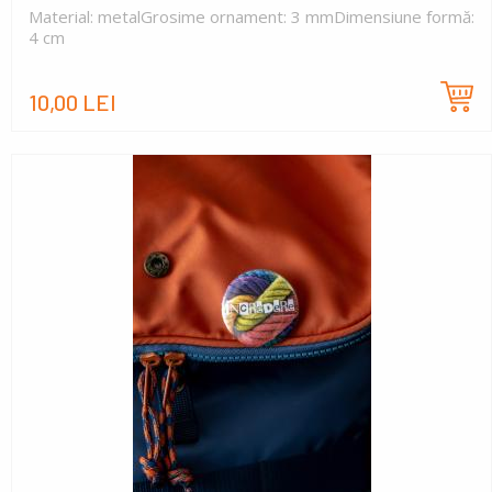
Material: metalGrosime ornament: 3 mmDimensiune formă:
4 cm
10,00 LEI