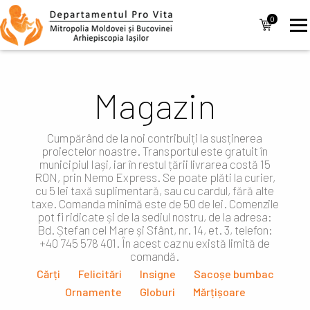
Mergi la conţinutul principal
Navigare
0
items
principală
Magazin
Cumpărând de la noi contribuiți la susținerea
proiectelor noastre. Transportul este gratuit în
municipiul Iași, iar în restul țării livrarea costă 15
RON, prin Nemo Express. Se poate plăti la curier,
cu 5 lei taxă suplimentară, sau cu cardul, fără alte
taxe. Comanda minimă este de 50 de lei. Comenzile
pot fi ridicate și de la sediul nostru, de la adresa:
Bd. Ștefan cel Mare și Sfânt, nr. 14, et. 3, telefon:
+40 745 578 401. În acest caz nu există limită de
comandă.
Cărți
Felicitări
Insigne
Sacoșe bumbac
Ornamente
Globuri
Mărțișoare