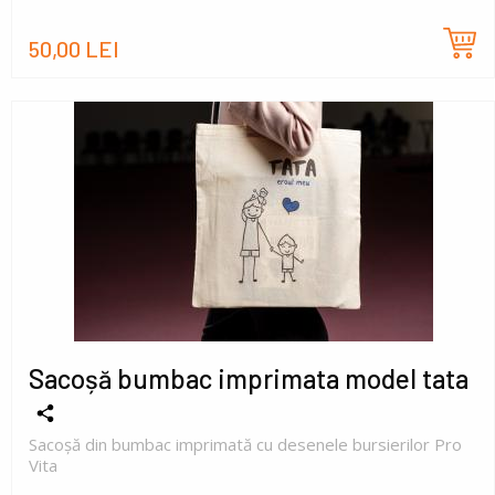
50,00 LEI
Sacoșă bumbac imprimata model tata
Sacoșă din bumbac imprimată cu desenele bursierilor Pro
Vita