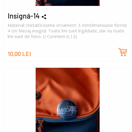
Insignă-14
Material: metalGrosime ornament: 3 mmDimensiune formă:
4 cm Mesaj insignă: Toate îmi sunt îngăduite, dar nu toate
îmi sunt de folos. (I Corinteni 6,12)
10,00 LEI