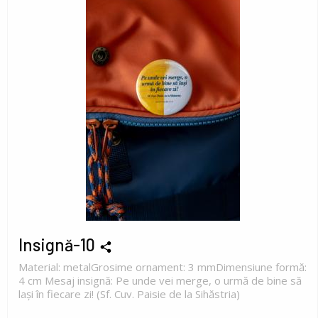
Insignă-10
Material: metalGrosime ornament: 3 mmDimensiune formă:
4 cm Mesaj insignă: Pe unde vei merge, o urmă de bine să
lași în fiecare zi! (Sf. Cuv. Paisie de la Sihăstria)