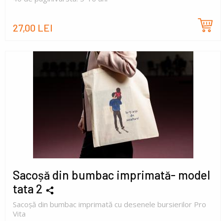
27,00 LEI
Sacoșă din bumbac imprimată- model
tata 2
Sacoșă din bumbac imprimată cu desenele bursierilor Pro
Vita