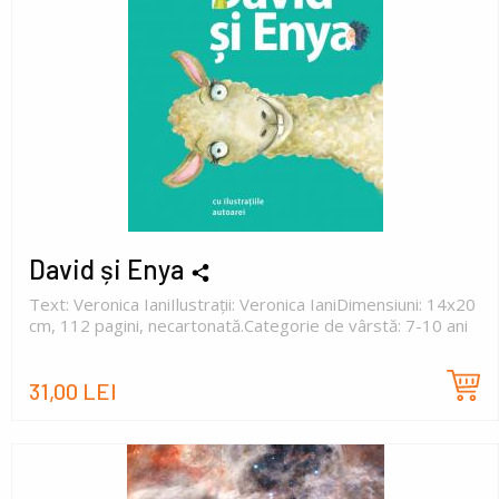
David și Enya
Text: Veronica IaniIlustrații: Veronica IaniDimensiuni: 14x20
cm, 112 pagini, necartonată.Categorie de vârstă: 7-10 ani
31,00 LEI