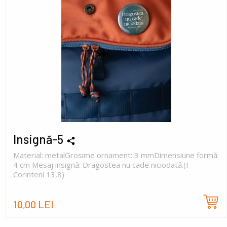
Insignă-5
Material: metalGrosime ornament: 3 mmDimensiune formă:
4 cm Mesaj insignă: Dragostea nu cade niciodată.(I
Corinteni 13,8)
10,00 LEI