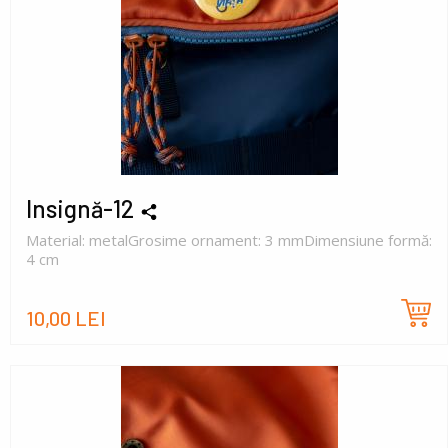
Insignă-12
Material: metalGrosime ornament: 3 mmDimensiune formă:
4 cm
10,00 LEI