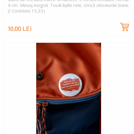
4 cm Mesaj insignă: Tovărășiile rele, strică obiceiurile bune.
(I Corinteni 15,33)
10,00 LEI