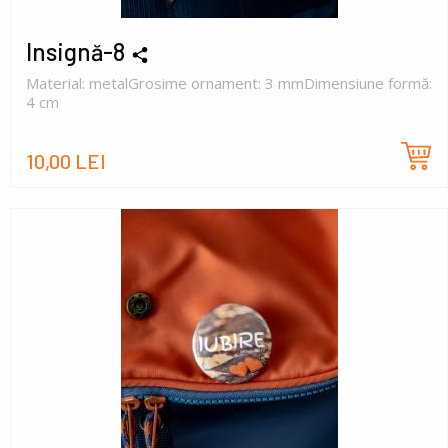
Insignă-8
Material: metalGrosime ornament: 3 mmDimensiune formă:
4 cm
10,00 LEI