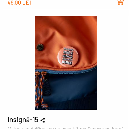
49,00 LEI
Insignă-15
Material: metalGrosime ornament: 3 mmDimensiune formă: