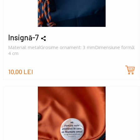
Insignă-7
Material: metalGrosime ornament: 3 mmDimensiune formă:
4 cm
10,00 LEI