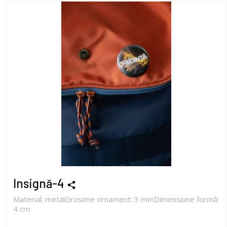
Insignă-4
Material: metalGrosime ornament: 3 mmDimensiune formă:
4 cm