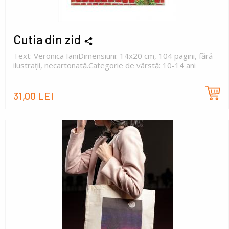
Cutia din zid
Text: Veronica IaniDimensiuni: 14x20 cm, 104 pagini, fără
ilustrații, necartonată.Categorie de vârstă: 10-14 ani
31,00 LEI