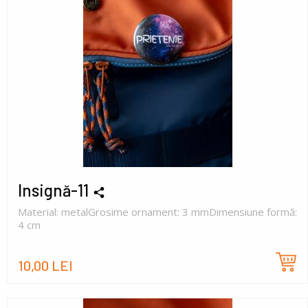
Insignă-11
Material: metalGrosime ornament: 3 mmDimensiune formă:
4 cm
10,00 LEI