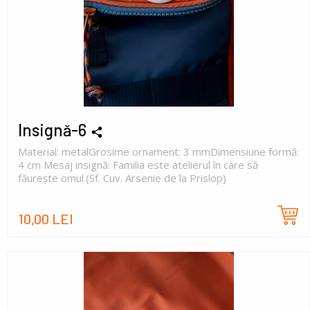
Insignă-6
Material: metalGrosime ornament: 3 mmDimensiune formă:
4 cm Mesaj insignă: Familia este atelierul în care să
făurește omul.(Sf. Cuv. Arsenie de la Prislop)
10,00 LEI