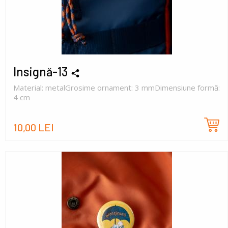
Insignă-13
Material: metalGrosime ornament: 3 mmDimensiune formă:
4 cm
10,00 LEI