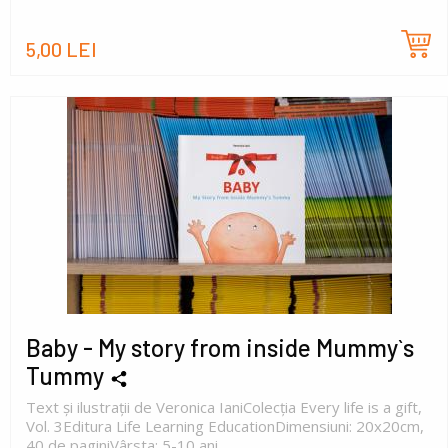
5,00 LEI
Baby - My story from inside Mummy`s
Tummy
Text și ilustrații de Veronica IaniColecția Every life is a gift,
Vol. 3Editura Life Learning EducationDimensiuni: 20x20cm,
40 de paginiVârsta: 5-10 ani