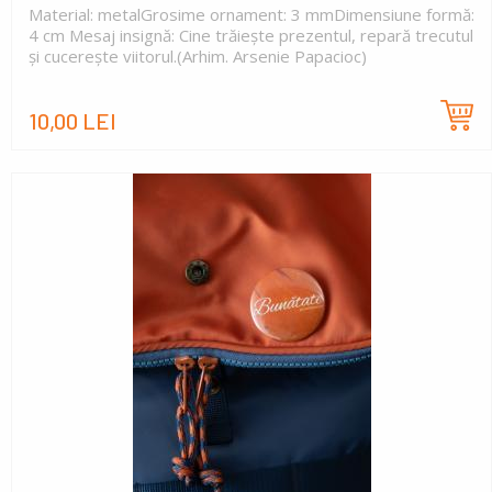
Material: metalGrosime ornament: 3 mmDimensiune formă:
4 cm Mesaj insignă: Cine trăiește prezentul, repară trecutul
și cucerește viitorul.(Arhim. Arsenie Papacioc)
10,00 LEI