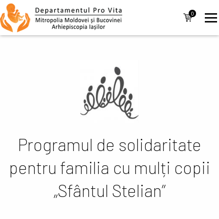
Mergi la conţinutul principal
Navigare
0
items
principală
Programul de solidaritate
pentru familia cu mulți copii
„Sfântul Stelian”