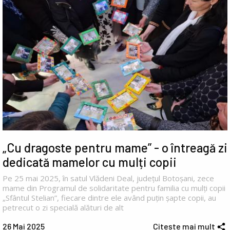
„Cu dragoste pentru mame” - o întreagă zi
dedicată mamelor cu mulți copii
Pe 25 mai 2025, în satul Vlădeni Deal, județul Botoșani, zece
mame din Programul de solidaritate pentru familia cu mulți copii
„Sfântul Stelian”, fiecare dintre ele având puțin șapte copii, au
petrecut o zi specială alături de alt
26 Mai 2025
Citește mai mult