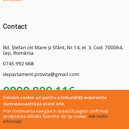
Contact
Bd. Ștefan cel Mare și Sfânt, Nr.14, et. 3, Cod: 700064,
Iași, România
0745 992 668
departament.provita@gmail.com
0800 800 116
Folosim cookie-uri pentru a îmbunătăți experiența
dumneavoastră pe acest site.
Prin continuarea navigării în această pagină confirmați
acceptarea utilizării fișierelor de tip cookie.
Mai multe
informații
Site dezvoltat de
DOXOLOGIA MEDIA
, Arhiepiscopia Iașilor | ©