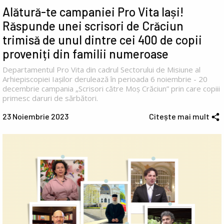
Alătură-te campaniei Pro Vita Iași!
Răspunde unei scrisori de Crăciun
trimisă de unul dintre cei 400 de copii
proveniți din familii numeroase
Departamentul Pro Vita din cadrul Sectorului de Misiune al
Arhiepiscopiei Iașilor derulează în perioada 6 noiembrie - 20
decembrie campania „Scrisori către Moș Crăciun” prin care copiii
primesc daruri de sărbători.
23 Noiembrie 2023
Citește mai mult