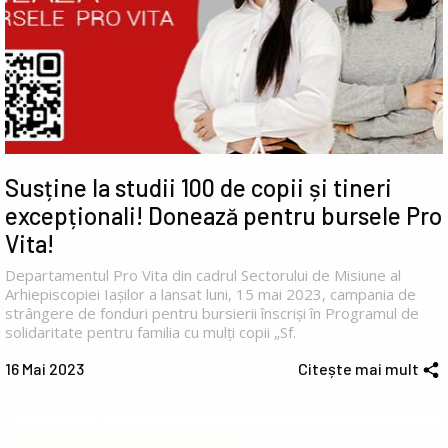
Susține la studii 100 de copii și tineri
excepționali! Donează pentru bursele Pro
Vita!
Departamentul Pro Vita din cadrul Sectorului de Misiune al
Arhiepiscopiei Iașilor a lansat luni, 15 mai 2023, campania de
strângere de fonduri pentru bursierii înscriși în Programul de
solidaritate pentru familia cu mulți copii „Sf.
16 Mai 2023
Citește mai mult