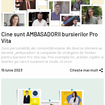
Cine sunt AMBASADORII bursierilor Pro
Vita
Zece personalități ale comunității ieșene din diverse domenii au
devenit „ambasadori” ai campaniei de strângere de fonduri
pentru bursierii Pro Vita Iași. Prin exemplul lor, arătăm copiilor și
tinerilor pe care îi susținem la studii, că orice
15 Iunie 2023
Citește mai mult