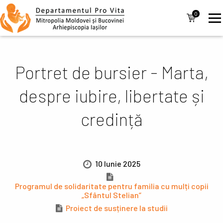
Mergi la conţinutul principal
Navigare
0
items
principală
Portret de bursier - Marta,
despre iubire, libertate și
credință
10 Iunie 2025
Programul de solidaritate pentru familia cu mulți copii
„Sfântul Stelian”
Proiect de susținere la studii