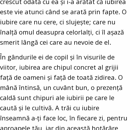
crescut odată cu ea și i-a arătat că iubirea
este vie atunci când se arată prin fapte. O
iubire care nu cere, ci slujește; care nu
înalță omul deasupra celorlalți, ci îl așază
smerit lângă cei care au nevoie de el.
În gândurile ei de copil și în visurile de
viitor, iubirea are chipul concret al grijii
față de oameni și față de toată zidirea. O
mână întinsă, un cuvânt bun, o prezență
caldă sunt chipuri ale iubirii pe care le
caută și le cultivă. A trăi cu iubire
înseamnă a-ți face loc, în fiecare zi, pentru
aproapele tău, iar din această hotărâre