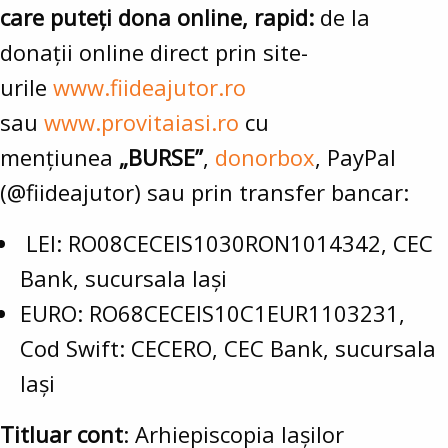
care puteți dona online, rapid:
de la
donații online direct prin site-
urile
www.fiideajutor.ro
sau
www.provitaiasi.ro
cu
mențiunea
„BURSE”
,
donorbox
, PayPal
(@fiideajutor) sau prin transfer bancar:
LEI: RO08CECEIS1030RON1014342, CEC
Bank, sucursala Iași
EURO: RO68CECEIS10C1EUR1103231,
Cod Swift: CECERO, CEC Bank, sucursala
Iași
Titluar cont
: Arhiepiscopia Iașilor