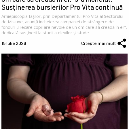
Susținerea bursierilor Pro Vita continuă
Arhiepiscopia Iașilor, prin Departamentul Pro Vita al Sectorului
de Misiune, anunță încheierea campaniei de strângere de
fonduri „Fiecare copil are nevoie de un om care să creadă în el!”,
dedicată susținerii la studii a elevilor și stude
15 Iulie 2026
Citește mai mult