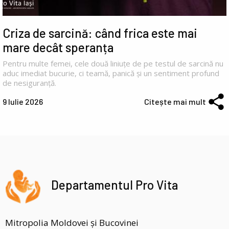
Criza de sarcină: când frica este mai
mare decât speranța
Pentru multe femei, cele două liniuțe de pe testul de sarcină nu
aduc imediat bucurie, ci teamă, panică și un sentiment profund
de nesiguranță.
9 Iulie 2026
Citește mai mult
Departamentul Pro Vita
Mitropolia Moldovei și Bucovinei