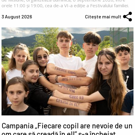
orele 11:00 și 19:00, cea de-a VI-a ediție a Festivalului familiei.
3 August 2026
Citește mai mult
Campania „Fiecare copil are nevoie de un
om care să creadă în el!” s-a încheiat.