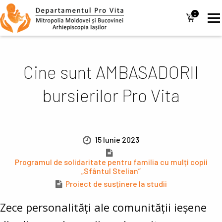
Mergi la conţinutul principal
Navigare
0
items
principală
Cine sunt AMBASADORII
bursierilor Pro Vita
15 Iunie 2023
Programul de solidaritate pentru familia cu mulți copii
„Sfântul Stelian”
Proiect de susținere la studii
Zece personalități ale comunității ieșene