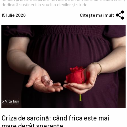
dedicată susținerii la studii a elevilor și stude
15 Iulie 2026
Citește mai mult
Criza de sarcină: când frica este mai
mare decât speranța