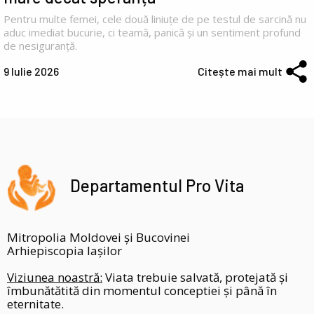
Pentru multe femei, cele două liniuțe de pe testul de sarcină nu
aduc imediat bucurie, ci teamă, panică și un sentiment profund
de nesiguranță.
9 Iulie 2026
Citește mai mult
Departamentul Pro Vita
Mitropolia Moldovei și Bucovinei
Arhiepiscopia Iașilor
Viziunea noastră:
Viata trebuie salvată, protejată și
îmbunătătită din momentul conceptiei și până în
eternitate.