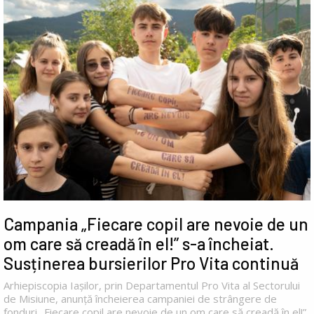
Campania „Fiecare copil are nevoie de un
om care să creadă în el!” s-a încheiat.
Susținerea bursierilor Pro Vita continuă
Arhiepiscopia Iașilor, prin Departamentul Pro Vita al Sectorului
de Misiune, anunță încheierea campaniei de strângere de
fonduri „Fiecare copil are nevoie de un om care să creadă în el!”,