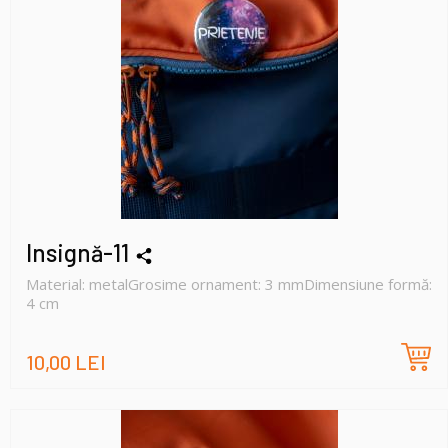
Insignă-11
Material: metalGrosime ornament: 3 mmDimensiune formă:
4 cm
10,00 LEI