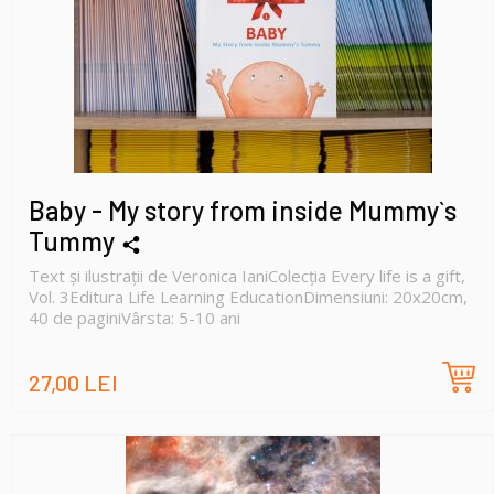
Baby - My story from inside Mummy`s
Tummy
Text și ilustrații de Veronica IaniColecția Every life is a gift,
Vol. 3Editura Life Learning EducationDimensiuni: 20x20cm,
40 de paginiVârsta: 5-10 ani
27,00 LEI