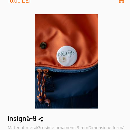
10,00 LEI
Insignă-9
Material: metalGrosime ornament: 3 mmDimensiune formă: