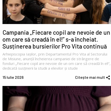
Campania „Fiecare copil are nevoie de un
om care să creadă în el!” s-a încheiat.
Susținerea bursierilor Pro Vita continuă
Arhiepiscopia Iașilor, prin Departamentul Pro Vita al Sectorului
de Misiune, anunță încheierea campaniei de strângere de
fonduri „Fiecare copil are nevoie de un om care să creadă în el!”,
dedicată susținerii la studii a elevilor și stude
15 Iulie 2026
Citește mai mult