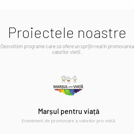
Proiectele noastre
Dezvoltăm programe care să ofere un sprijin real în promovarea
valorilor vietii.
Marșul pentru viață
Eveniment de promovare a valorilor pro viată.