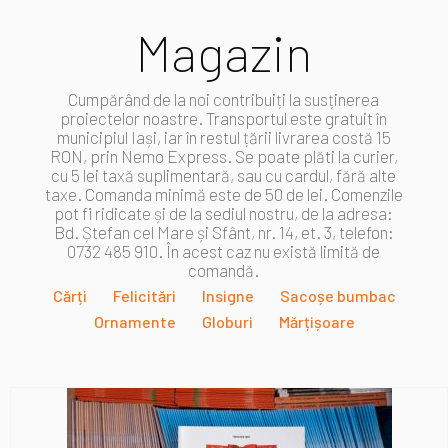
Magazin
Cumpărând de la noi contribuiți la susținerea
proiectelor noastre. Transportul este gratuit în
municipiul Iași, iar în restul țării livrarea costă 15
RON, prin Nemo Express. Se poate plăti la curier,
cu 5 lei taxă suplimentară, sau cu cardul, fără alte
taxe. Comanda minimă este de 50 de lei. Comenzile
pot fi ridicate și de la sediul nostru, de la adresa:
Bd. Ștefan cel Mare și Sfânt, nr. 14, et. 3, telefon:
0732 485 910. În acest caz nu există limită de
comandă.
Cărți
Felicitări
Insigne
Sacoșe bumbac
Ornamente
Globuri
Mărțișoare