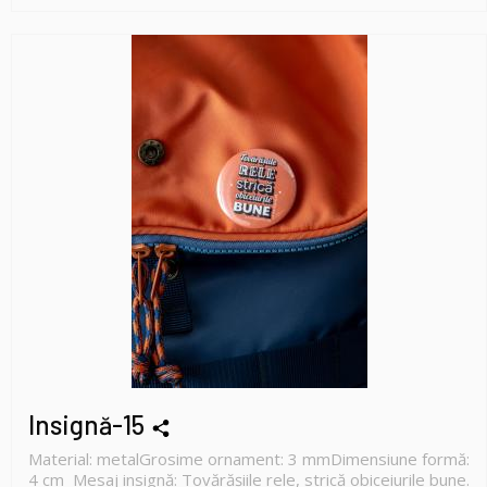
Insignă-15
Material: metalGrosime ornament: 3 mmDimensiune formă:
4 cm Mesaj insignă: Tovărășiile rele, strică obiceiurile bune.