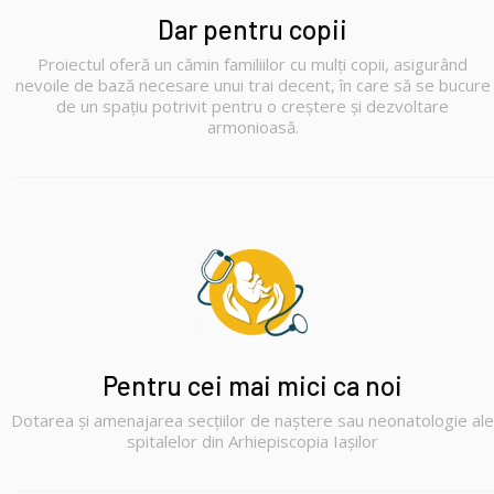
Dar pentru copii
Proiectul oferă un cămin familiilor cu mulți copii, asigurând
nevoile de bază necesare unui trai decent, în care să se bucure
de un spațiu potrivit pentru o creștere și dezvoltare
armonioasă.
Pentru cei mai mici ca noi
Dotarea și amenajarea secțiilor de naștere sau neonatologie ale
spitalelor din Arhiepiscopia Iașilor