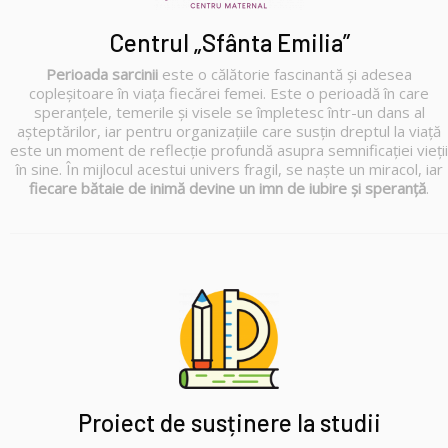
Centrul „Sfânta Emilia”
Perioada sarcinii
este o călătorie fascinantă și adesea
copleșitoare în viața fiecărei femei. Este o perioadă în care
speranțele, temerile și visele se împletesc într-un dans al
așteptărilor, iar pentru organizațiile care susțin dreptul la viață
este un moment de reflecție profundă asupra semnificației vieții
în sine. În mijlocul acestui univers fragil, se naște un miracol, iar
fiecare bătaie de inimă devine un imn de iubire și speranță
.
Proiect de susținere la studii