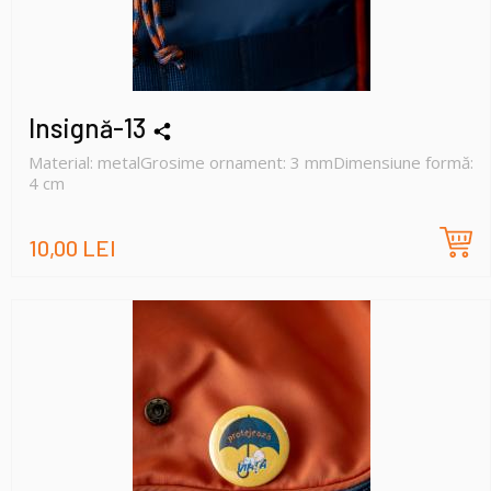
Insignă-13
Material: metalGrosime ornament: 3 mmDimensiune formă:
4 cm
10,00 LEI