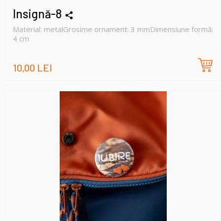
Insignă-8
Material: metalGrosime ornament: 3 mmDimensiune formă:
4 cm
10,00 LEI