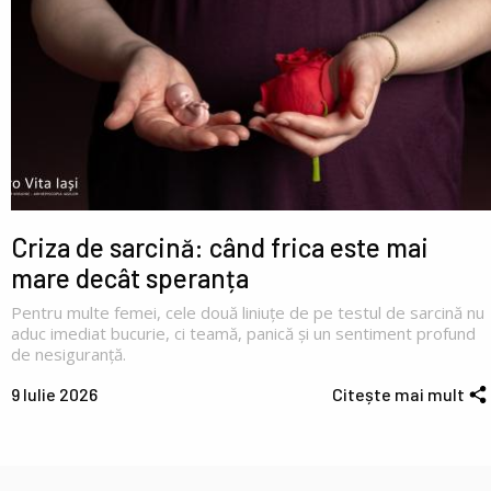
Criza de sarcină: când frica este mai
mare decât speranța
Pentru multe femei, cele două liniuțe de pe testul de sarcină nu
aduc imediat bucurie, ci teamă, panică și un sentiment profund
de nesiguranță.
9 Iulie 2026
Citește mai mult