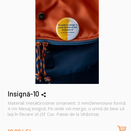
Insignă-10
Material: metalGrosime ornament: 3 mmDimensiune formă:
4 cm Mesaj insignă: Pe unde vei merge, o urmă de bine să
lași în fiecare zi! (Sf. Cuv. Paisie de la Sihăstria)