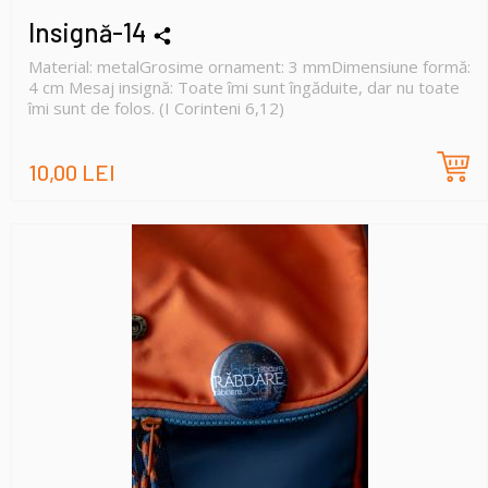
Insignă-14
Material: metalGrosime ornament: 3 mmDimensiune formă:
4 cm Mesaj insignă: Toate îmi sunt îngăduite, dar nu toate
îmi sunt de folos. (I Corinteni 6,12)
10,00 LEI