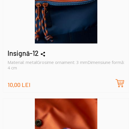
Insignă-12
Material: metalGrosime ornament: 3 mmDimensiune formă:
4 cm
10,00 LEI