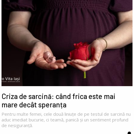
Criza de sarcină: când frica este mai
mare decât speranța
Pentru multe femei, cele două liniuțe de pe testul de sarcină nu
aduc imediat bucurie, ci teamă, panică și un sentiment profund
de nesiguranță.