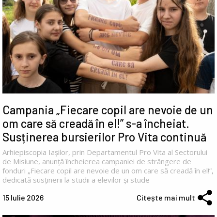
Campania „Fiecare copil are nevoie de un
om care să creadă în el!” s-a încheiat.
Susținerea bursierilor Pro Vita continuă
Arhiepiscopia Iașilor, prin Departamentul Pro Vita al Sectorului
de Misiune, anunță încheierea campaniei de strângere de
fonduri „Fiecare copil are nevoie de un om care să creadă în el!”,
dedicată susținerii la studii a elevilor și stude
15 Iulie 2026
Citește mai mult