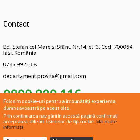
Contact
Bd. Ștefan cel Mare și Sfânt, Nr.14, et. 3, Cod: 700064,
Iași, România
0745 992 668
departament.provita@gmail.com
0800 800 116
Folosim cookie-uri pentru a îmbunătăți experiența
dumneavoastră pe acest site.
Prin continuarea navigării în această pagină confirmați
acceptarea utilizării fișierelor de tip cookie.
Mai multe
informații
Site dezvoltat de
DOXOLOGIA MEDIA
, Arhiepiscopia Iașilor | ©
provitaiasi.ro