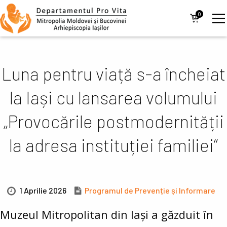
Mergi la conţinutul principal
Navigare
0
items
principală
Luna pentru viață s-a încheiat
la Iași cu lansarea volumului
„Provocările postmodernității
la adresa instituției familiei”
1 Aprilie 2026
Programul de Prevenție și Informare
Muzeul Mitropolitan din Iași a găzduit în