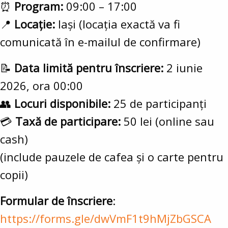
⏰
Program:
09:00 – 17:00
📍
Locație:
Iași (locația exactă va fi
comunicată în e-mailul de confirmare)
📝
Data limită pentru înscriere:
2 iunie
2026, ora 00:00
👥
Locuri disponibile:
25 de participanți
💳
Taxă de participare:
50 lei (online sau
cash)
(include pauzele de cafea și o carte pentru
copii)
Formular de înscriere
:
https://forms.gle/dwVmF1t9hMjZbGSCA