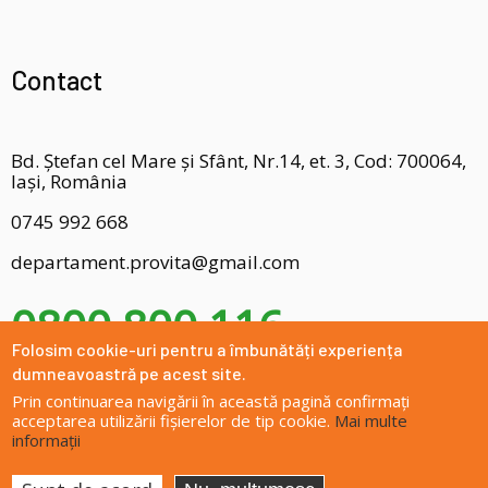
Contact
Bd. Ștefan cel Mare și Sfânt, Nr.14, et. 3, Cod: 700064,
Iași, România
0745 992 668
departament.provita@gmail.com
0800 800 116
Folosim cookie-uri pentru a îmbunătăți experiența
dumneavoastră pe acest site.
Prin continuarea navigării în această pagină confirmați
acceptarea utilizării fișierelor de tip cookie.
Mai multe
informații
Site dezvoltat de
DOXOLOGIA MEDIA
, Arhiepiscopia Iașilor | ©
provitaiasi.ro