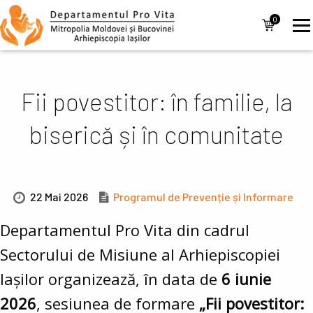
Mergi la conţinutul principal
Navigare
0
items
principală
Fii povestitor: în familie, la
biserică și în comunitate
22 Mai 2026
Programul de Prevenție și Informare
Departamentul Pro Vita din cadrul
Sectorului de Misiune al Arhiepiscopiei
Iașilor organizează, în data de
6 iunie
2026
, sesiunea de formare
„Fii povestitor: