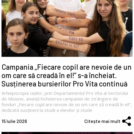
Campania „Fiecare copil are nevoie de un
om care să creadă în el!” s-a încheiat.
Susținerea bursierilor Pro Vita continuă
Arhiepiscopia Iașilor, prin Departamentul Pro Vita al Sectorului
de Misiune, anunță încheierea campaniei de strângere de
fonduri „Fiecare copil are nevoie de un om care să creadă în el!”,
dedicată susținerii la studii a elevilor și stude
15 Iulie 2026
Citește mai mult