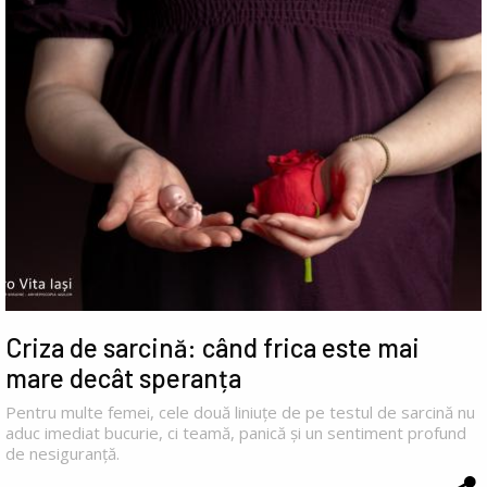
Criza de sarcină: când frica este mai
mare decât speranța
Pentru multe femei, cele două liniuțe de pe testul de sarcină nu
aduc imediat bucurie, ci teamă, panică și un sentiment profund
de nesiguranță.