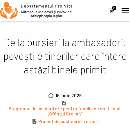
Mergi la conţinutul principal
Navigare
0
items
principală
De la bursieri la ambasadori:
poveștile tinerilor care întorc
astăzi binele primit
15 Iunie 2026
Programul de solidaritate pentru familia cu mulți copii
„Sfântul Stelian”
Proiect de susținere la studii