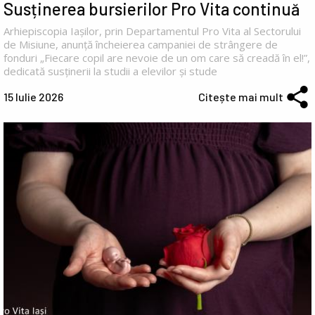
Susținerea bursierilor Pro Vita continuă
Arhiepiscopia Iașilor, prin Departamentul Pro Vita al Sectorului
de Misiune, anunță încheierea campaniei de strângere de
fonduri „Fiecare copil are nevoie de un om care să creadă în el!”,
dedicată susținerii la studii a elevilor și stude
15 Iulie 2026
Citește mai mult