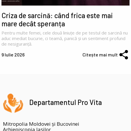
Criza de sarcină: când frica este mai
mare decât speranța
Pentru multe femei, cele două liniuțe de pe testul de sarcină nu
aduc imediat bucurie, ci teamă, panică și un sentiment profund
de nesiguranță.
9 Iulie 2026
Citește mai mult
Departamentul Pro Vita
Mitropolia Moldovei și Bucovinei
Arhiepiscopia Iașilor