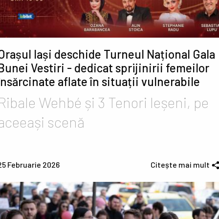
Orașul Iași deschide Turneul Național Gala
Bunei Vestiri - dedicat sprijinirii femeilor
însărcinate aflate în situații vulnerabile
Ribale Wehbé și 3 Tenori Ieșeni, pe
aceeași scenă
25 Februarie 2026
Citește mai mult