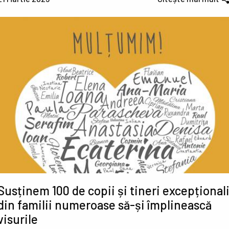
Susținem 100 de copii și tineri excepțional
din familii numeroase să-și împlinească
visurile