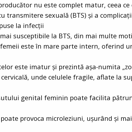
eproducător nu este complet matur, ceea ce
 cu transmitere sexuală (BTS) și a complicați
use la infecții
 mai susceptibile la BTS, din mai multe mot
 femeii este în mare parte intern, oferind 
ntelor este imatur și prezintă așa-numita „z
ervicală, unde celulele fragile, aflate la s
utului genital feminin poate facilita pătru
 poate provoca microleziuni, ușurând și ma