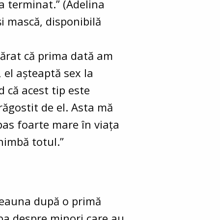
a terminat.” (Adelina
și mască, disponibilă
vărat că prima dată am
 el așteaptă sex la
 că acest tip este
răgostit de el. Asta mă
as foarte mare în viața
chimbă totul.”
tdeauna după o primă
rba despre minori care au