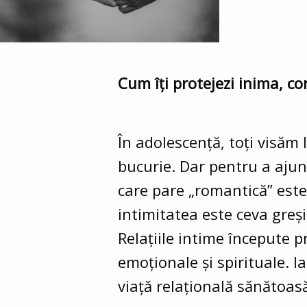
Cum îți protejezi inima, cor
În adolescență, toți visăm 
bucurie. Dar pentru a ajung
care pare „romantică” est
intimitatea este ceva greși
Relațiile intime începute p
emoționale și spirituale. I
viață relațională sănătoasă