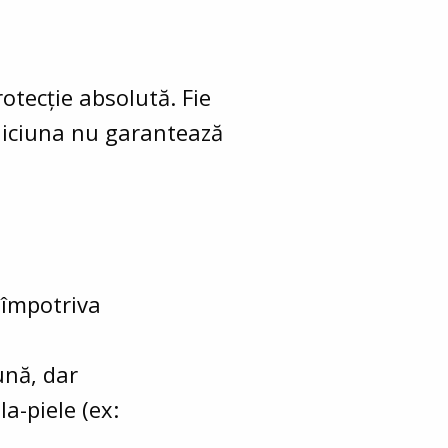
otecție absolută. Fie
 niciuna nu garantează
% împotriva
ună, dar
la-piele (ex: