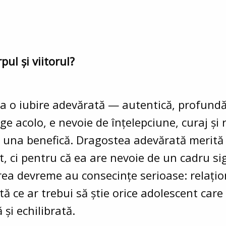
pul și viitorul?
la o iubire adevărată — autentică, profundă
e acolo, e nevoie de înțelepciune, curaj și 
e una benefică. Dragostea adevărată merită
t, ci pentru că ea are nevoie de un cadru sig
rea devreme au consecințe serioase: relațion
ată ce ar trebui să știe orice adolescent car
 și echilibrată.