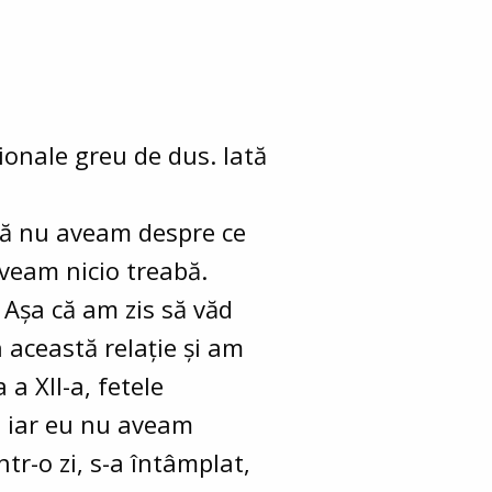
ionale greu de dus. Iată
 că nu aveam despre ce
aveam nicio treabă.
 Așa că am zis să văd
n această relație și am
a XII-a, fetele
și iar eu nu aveam
tr-o zi, s-a întâmplat,