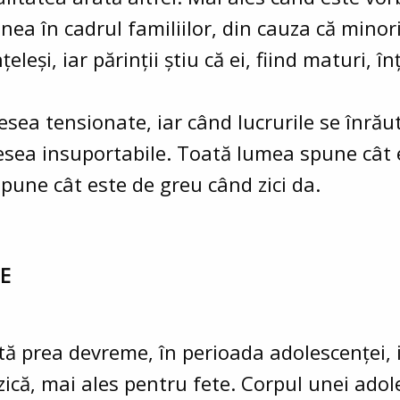
unea în cadrul familiilor, din cauza că minori
leși, iar părinții știu că ei, fiind maturi, în
desea tensionate, iar când lucrurile se înrăut
esea insuportabile. Toată lumea spune cât 
spune cât este de greu când zici da.
CE
ută prea devreme, în perioada adolescenței
zică, mai ales pentru fete. Corpul unei adol