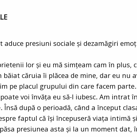
LE
ot aduce presiuni sociale și dezamăgiri emoț
rietenii lor și eu mă simțeam cam în plus,
n băiat căruia îi plăcea de mine, dar eu nu 
fim pe placul grupului din care facem parte.
 poate voi învăța eu să-l iubesc. Am intrat î
 Însă după o perioadă, când a început clasa 
spre faptul că își începuseră viața intimă 
păsa presiunea asta și la un moment dat, în