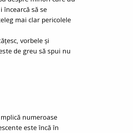
i încearcă să se
țeleg mai clar pericolele
ățesc, vorbele și
este de greu să spui nu
, implică numeroase
escente este încă în