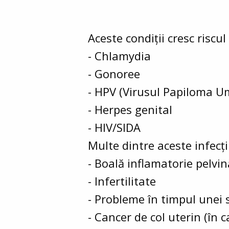
Aceste condiții cresc riscu
- Chlamydia
- Gonoree
- HPV (Virusul Papiloma U
- Herpes genital
- HIV/SIDA
Multe dintre aceste infecț
- Boală inflamatorie pelvin
- Infertilitate
- Probleme în timpul unei s
- Cancer de col uterin (în 