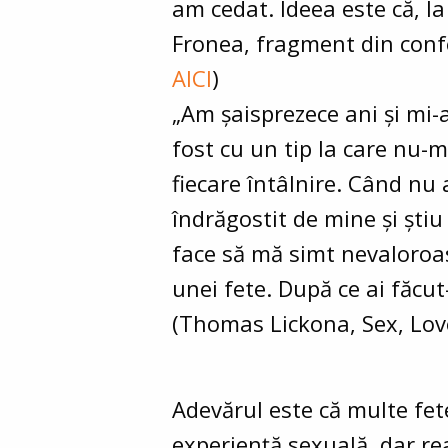
am cedat. Ideea este că, l
Fronea, fragment din confer
AICI
)
„Am șaisprezece ani și mi-
fost cu un tip la care nu-
fiecare întâlnire. Când nu
îndrăgostit de mine și știu
face să mă simt nevaloroa
unei fete. După ce ai făcut
(Thomas Lickona, Sex, Lov
Adevărul este că multe fe
experiență sexuală, dar re