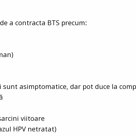
l de a contracta BTS precum:
man)
ii sunt asimptomatice, dar pot duce la compl
ă
arcini viitoare
cazul HPV netratat)