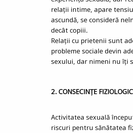
relații intime, apare tensi
ascundă, se consideră neînțe
decât copiii.
Relații cu prietenii sunt a
probleme sociale devin ad
sexului, dar nimeni nu îți 
2. CONSECINȚE FIZIOLOGI
Activitatea sexuală încep
riscuri pentru sănătatea fi