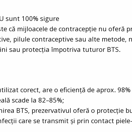
NU sunt 100% sigure
te că mijloacele de contracepție nu oferă pr
ive, pilule contraceptive sau alte metode,
ini sau protecția împotriva tuturor BTS.
tilizat corect, are o eficiență de aprox. 98
 reală scade la 82–85%;
nirea BTS, prezervativul oferă o protecție b
fecții care se transmit și prin contact piele-