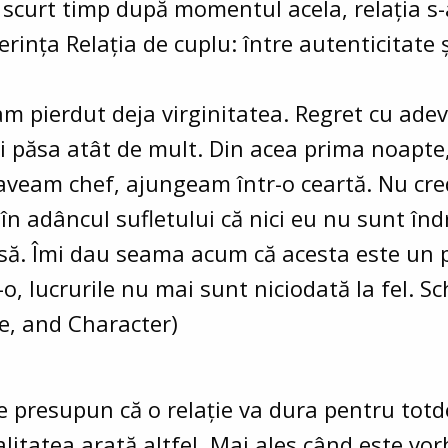
a scurt timp după momentul acela, relația s-
ința Relația de cuplu: între autenticitate 
am pierdut deja virginitatea. Regret cu ade
mi păsa atât de mult. Din acea prima noapte,
 aveam chef, ajungeam într-o ceartă. Nu cred
 în adâncul sufletului că nici eu nu sunt înd
să. Îmi dau seama acum că acesta este un p
-o, lucrurile nu mai sunt niciodată la fel. S
e, and Character)
te presupun că o relație va dura pentru to
alitatea arată altfel. Mai ales când este vo