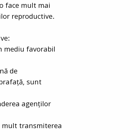
 o face mult mai
ilor reproductive.
ive:
un mediu favorabil
onă de
uprafață, sunt
nderea agenților
i mult transmiterea