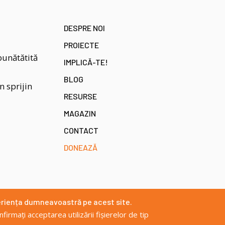
DESPRE NOI
PROIECTE
bunătătită
IMPLICĂ-TE!
BLOG
 sprijin
RESURSE
MAGAZIN
CONTACT
DONEAZĂ
eriența dumneavoastră pe acest site.
ezvoltat de
DOXOLOGIA MEDIA
, Arhiepiscopia Iașilor | ©
provit
firmați acceptarea utilizării fișierelor de tip