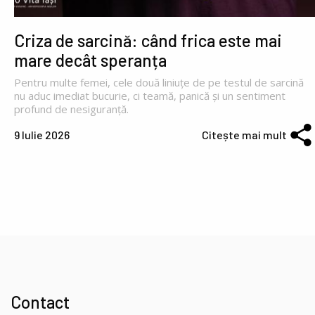
Criza de sarcină: când frica este mai
mare decât speranța
Pentru multe femei, cele două liniuțe de pe testul de sarcină
nu aduc imediat bucurie, ci teamă, panică și un sentiment
profund de nesiguranță.
9 Iulie 2026
Citește mai mult
Contact