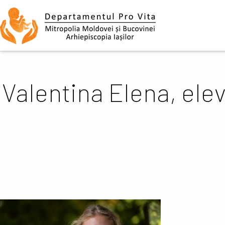
Mergi la conţinutul principal
Navigare
principală
Valentina Elena, elev