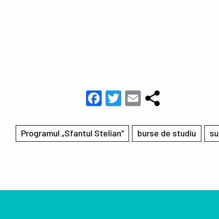
Facebook
Twitter
Email
Programul „Sfantul Stelian”
burse de studiu
su