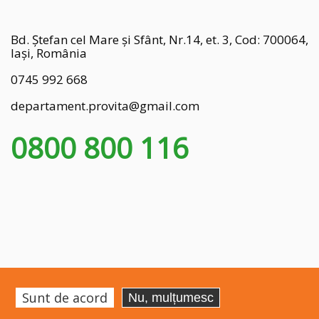
Bd. Ștefan cel Mare și Sfânt, Nr.14, et. 3, Cod: 700064,
Iași, România
0745 992 668
departament.provita@gmail.com
0800 800 116
Sunt de acord
Nu, mulțumesc
aiasi.ro