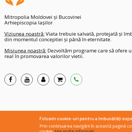
Mitropolia Moldovei și Bucovinei
Arhiepiscopia Iașilor
Viziunea noastră:
Viata trebuie salvată, protejată și îm
din momentul conceptiei și până în eternitate.
Misiunea noastră:
Dezvoltăm programe care să ofere un
real în promovarea valorilor vietii.
Folosim cookie-uri pentru a îmbunătăți exp
Site d
Prin continuarea navigării în această pagină con
cookie.
Mai multe informații