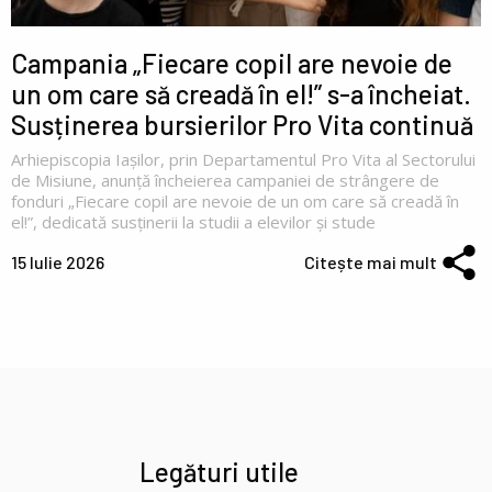
Campania „Fiecare copil are nevoie de
un om care să creadă în el!” s-a încheiat.
Susținerea bursierilor Pro Vita continuă
Arhiepiscopia Iașilor, prin Departamentul Pro Vita al Sectorului
de Misiune, anunță încheierea campaniei de strângere de
fonduri „Fiecare copil are nevoie de un om care să creadă în
el!”, dedicată susținerii la studii a elevilor și stude
15 Iulie 2026
Citește mai mult
Legături utile