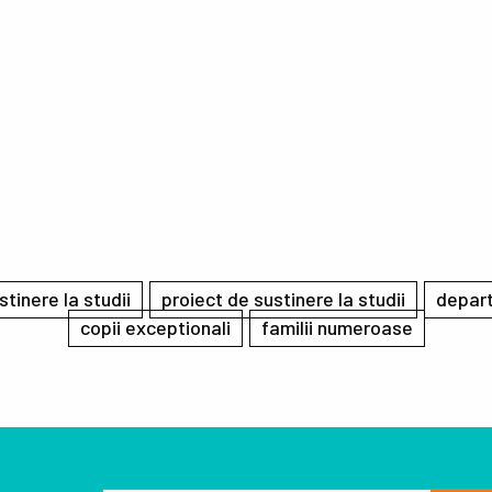
stinere la studii
proiect de sustinere la studii
depart
copii exceptionali
familii numeroase