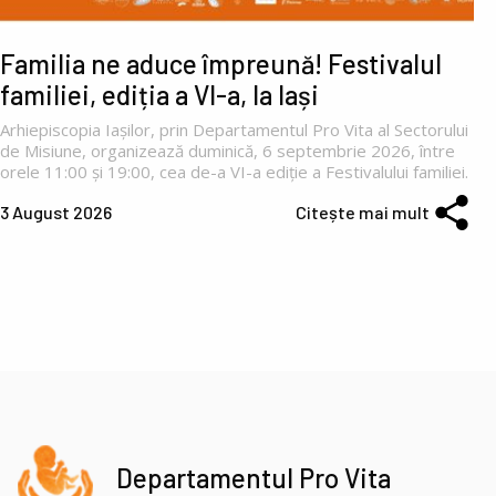
Familia ne aduce împreună! Festivalul
familiei, ediția a VI-a, la Iași
Arhiepiscopia Iașilor, prin Departamentul Pro Vita al Sectorului
de Misiune, organizează duminică, 6 septembrie 2026, între
orele 11:00 și 19:00, cea de-a VI-a ediție a Festivalului familiei.
3 August 2026
Citește mai mult
Departamentul Pro Vita