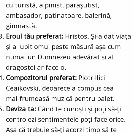
culturistă, alpinist, parașutist,
ambasador, patinatoare, balerină,
gimnastă.
Eroul tău preferat:
Hristos. Și-a dat viața
și a iubit omul peste măsură așa cum
numai un Dumnezeu adevărat și al
dragostei ar face-o.
Compozitorul preferat:
Piotr Ilici
Ceaikovski, deoarece a compus cea
mai frumoasă muzică pentru balet.
Deviza ta:
Când te cunoști și poți să-ți
controlezi sentimentele poți face orice.
Așa că trebuie să-ți acorzi timp să te