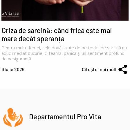
Criza de sarcină: când frica este mai
mare decât speranța
Pentru multe femei, cele două liniuțe de pe testul de sarcină nu
aduc imediat bucurie, ci teamă, panică și un sentiment profund
de nesiguranță.
9 Iulie 2026
Citește mai mult
Departamentul Pro Vita