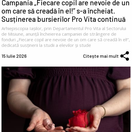
Campania „Fiecare copil are nevoie de un
om care să creadă în el!” s-a încheiat.
Susținerea bursierilor Pro Vita continuă
Arhiepiscopia Iașilor, prin Departamentul Pro Vita al Sectorului
de Misiune, anunță încheierea campaniei de strângere de
fonduri „Fiecare copil are nevoie de un om care să creadă în el!”,
dedicată susținerii la studii a elevilor și stude
15 Iulie 2026
Citește mai mult