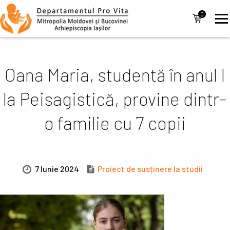
Mergi la conţinutul principal
Navigare
0
items
principală
Oana Maria, studentă în anul I
la Peisagistică, provine dintr-
o familie cu 7 copii
7 Iunie 2024
Proiect de susținere la studii