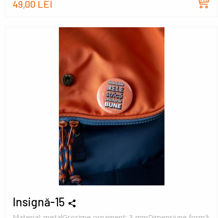
49,00 LEI
Insignă-15
Material: metalGrosime ornament: 3 mmDimensiune formă: