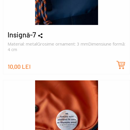
Insignă-7
Material: metalGrosime ornament: 3 mmDimensiune formă:
4 cm
10,00 LEI