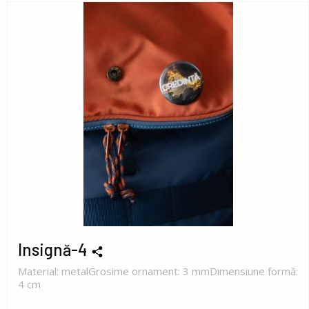
Insignă-4
Material: metalGrosime ornament: 3 mmDimensiune formă:
4 cm