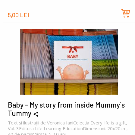
5,00 LEI
Baby - My story from inside Mummy`s
Tummy
Text și ilustrații de Veronica IaniColecția Every life is a gift,
Vol. 3Editura Life Learning EducationDimensiuni: 20x20cm,
40 de paginiVârsta: 5-10 ani