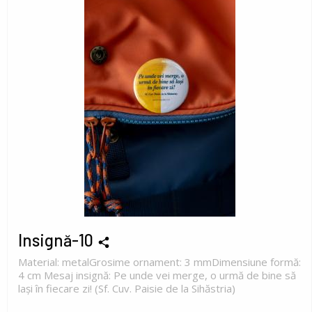
Insignă-10
Material: metalGrosime ornament: 3 mmDimensiune formă:
4 cm Mesaj insignă: Pe unde vei merge, o urmă de bine să
lași în fiecare zi! (Sf. Cuv. Paisie de la Sihăstria)