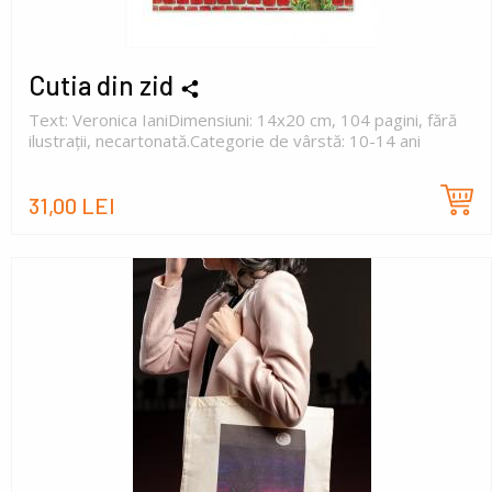
Cutia din zid
Text: Veronica IaniDimensiuni: 14x20 cm, 104 pagini, fără
ilustrații, necartonată.Categorie de vârstă: 10-14 ani
31,00 LEI