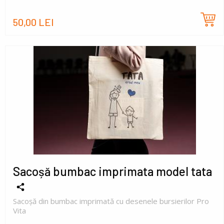
50,00 LEI
Sacoșă bumbac imprimata model tata
Sacoșă din bumbac imprimată cu desenele bursierilor Pro
Vita