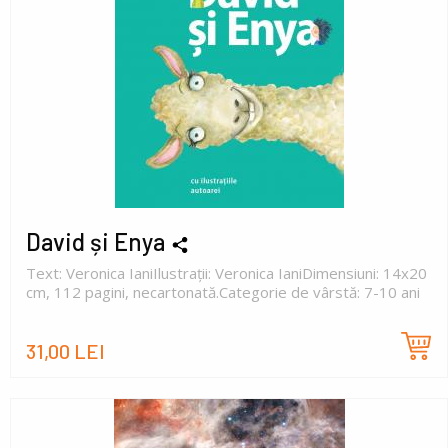
David și Enya
Text: Veronica IaniIlustrații: Veronica IaniDimensiuni: 14x20
cm, 112 pagini, necartonată.Categorie de vârstă: 7-10 ani
31,00 LEI