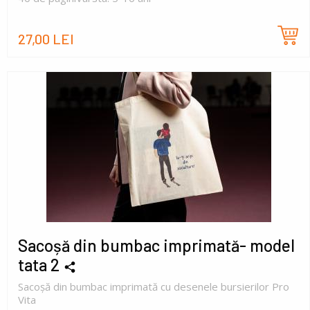
27,00 LEI
Sacoșă din bumbac imprimată- model
tata 2
Sacoșă din bumbac imprimată cu desenele bursierilor Pro
Vita