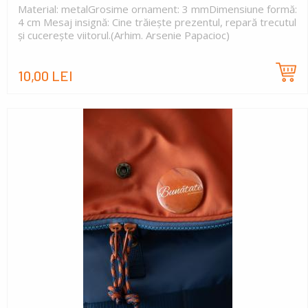
Material: metalGrosime ornament: 3 mmDimensiune formă:
4 cm Mesaj insignă: Cine trăiește prezentul, repară trecutul
și cucerește viitorul.(Arhim. Arsenie Papacioc)
10,00 LEI