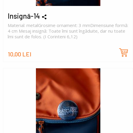
Insignă-14
Material: metalGrosime ornament: 3 mmDimensiune formă:
4 cm Mesaj insignă: Toate îmi sunt îngăduite, dar nu toate
îmi sunt de folos. (I Corinteni 6,12)
10,00 LEI