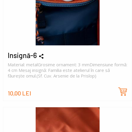
Insignă-6
Material: metalGrosime ornament: 3 mmDimensiune formă:
4 cm Mesaj insignă: Familia este atelierul în care să
făurește omul.(Sf. Cuv. Arsenie de la Prislop)
10,00 LEI