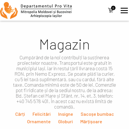
Mergi la conţinutul principal
Navigare
0
items
principală
Magazin
Cumpărând de la noi contribuiți la susținerea
proiectelor noastre. Transportul este gratuit în
municipiul Iași, iar în restul țării livrarea costă 15
RON, prin Nemo Express. Se poate plăti la curier,
cu 5 lei taxă suplimentară, sau cu cardul, fără alte
taxe. Comanda minimă este de 50 de lei. Comenzile
pot fi ridicate și de la sediul nostru, de la adresa:
Bd. Ștefan cel Mare și Sfânt, nr. 14, et. 3, telefon:
+40 745 578 401. În acest caz nu există limită de
comandă.
Cărți
Felicitări
Insigne
Sacoșe bumbac
Ornamente
Globuri
Mărțișoare