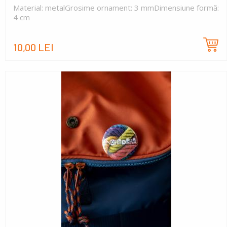
Material: metalGrosime ornament: 3 mmDimensiune formă:
4 cm
10,00 LEI