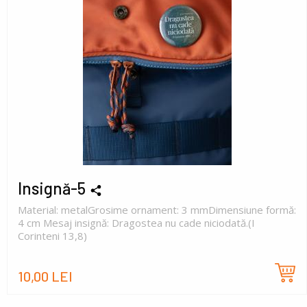
Insignă-5
Material: metalGrosime ornament: 3 mmDimensiune formă:
4 cm Mesaj insignă: Dragostea nu cade niciodată.(I
Corinteni 13,8)
10,00 LEI