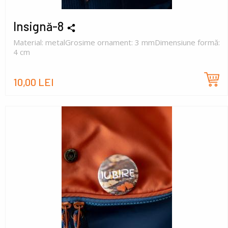
Insignă-8
Material: metalGrosime ornament: 3 mmDimensiune formă:
4 cm
10,00 LEI