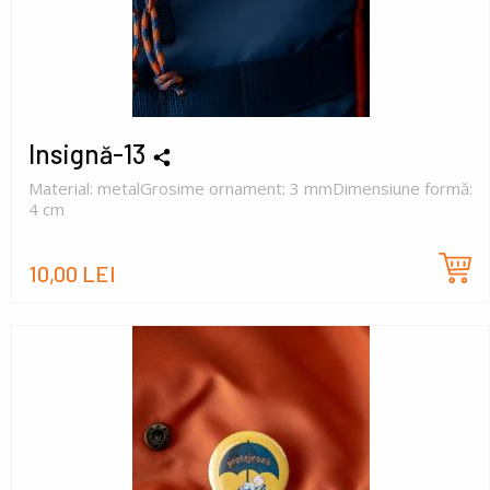
Insignă-13
Material: metalGrosime ornament: 3 mmDimensiune formă:
4 cm
10,00 LEI