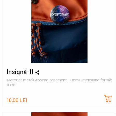
Insignă-11
Material: metalGrosime ornament: 3 mmDimensiune formă:
4 cm
10,00 LEI