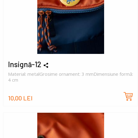
Insignă-12
Material: metalGrosime ornament: 3 mmDimensiune formă:
4 cm
10,00 LEI