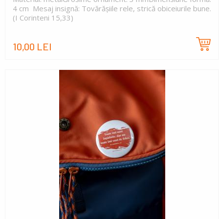
4 cm Mesaj insignă: Tovărășiile rele, strică obiceiurile bune.
(I Corinteni 15,33)
10,00 LEI