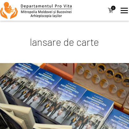
Mergi la conţinutul principal
Navigare
0
items
principală
lansare de carte