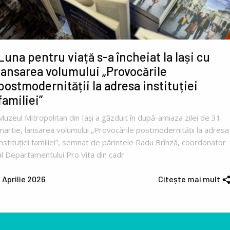
Luna pentru viață s-a încheiat la Iași cu
lansarea volumului „Provocările
postmodernității la adresa instituției
familiei”
Muzeul Mitropolitan din Iași a găzduit în după-amiaza zilei de 31
martie, lansarea volumului „Provocările postmodernității la adresa
instituției familiei”, semnat de părintele Radu Brînză, coordonator
al Departamentului Pro Vita din cadr
1 Aprilie 2026
Citește mai mult