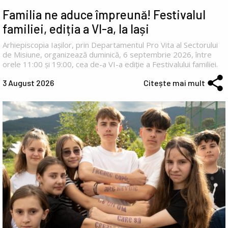
Familia ne aduce împreună! Festivalul
familiei, ediția a VI-a, la Iași
Arhiepiscopia Iașilor, prin Departamentul Pro Vita al Sectorului
de Misiune, organizează duminică, 6 septembrie 2026, între
orele 11:00 și 19:00, cea de-a VI-a ediție a Festivalului familiei.
3 August 2026
Citește mai mult