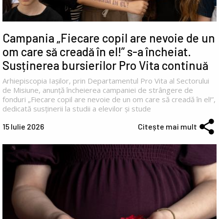
Campania „Fiecare copil are nevoie de un
om care să creadă în el!” s-a încheiat.
Susținerea bursierilor Pro Vita continuă
Arhiepiscopia Iașilor, prin Departamentul Pro Vita al Sectorului
de Misiune, anunță încheierea campaniei de strângere de
fonduri „Fiecare copil are nevoie de un om care să creadă în el!”,
dedicată susținerii la studii a elevilor și stude
15 Iulie 2026
Citește mai mult