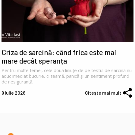
Criza de sarcină: când frica este mai
mare decât speranța
Pentru multe femei, cele două liniuțe de pe testul de sarcină nu
aduc imediat bucurie, ci teamă, panică și un sentiment profund
de nesiguranță.
9 Iulie 2026
Citește mai mult