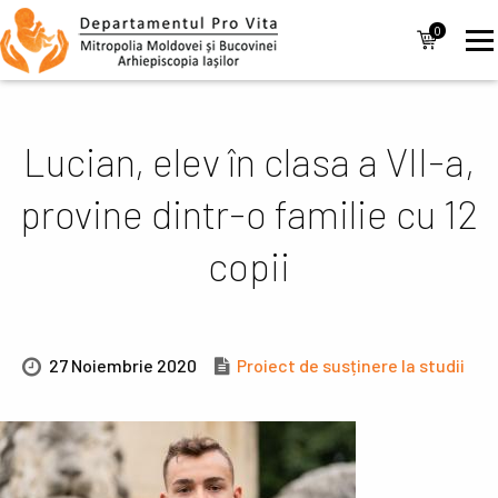
Mergi la conţinutul principal
Navigare
0
items
principală
Lucian, elev în clasa a VII-a,
provine dintr-o familie cu 12
copii
27 Noiembrie 2020
Proiect de susținere la studii