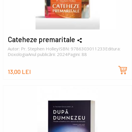
Cateheze premaritale
Autor: Pr. Stephen HolleyISBN: 9786303011233Editura:
DoxologiaAnul publicării: 2024Pagini: 88
13,00 LEI