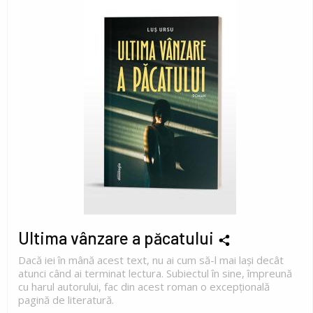
Ultima vânzare a păcatului
Dacă iei în mână acest text, nu ai cum să-l mai lași decât
atunci când ai terminat lectura. Subiectul în sine, împreună
cu harul autorului, fac din acest roman o excepțională
pagină de literatură.