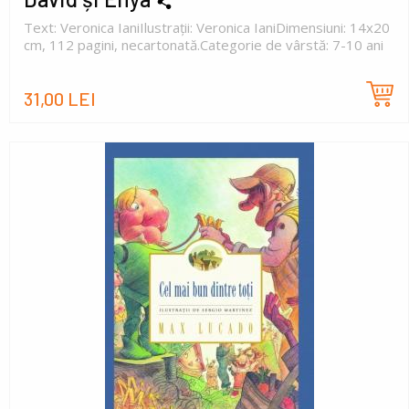
Text: Veronica IaniIlustrații: Veronica IaniDimensiuni: 14x20
cm, 112 pagini, necartonată.Categorie de vârstă: 7-10 ani
31,00 LEI