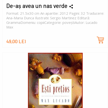
De-aș avea un nas verde
Format: 21.5x30 cm An aparitie: 2012 Pagini: 32 Traducere:
Ana-Maria Dunca Ilustratii: Sergio Martinez Editură:
GrammaDomeniu: copiiCategorie: poveștiAutor: Lucado
Max
49,00 LEI