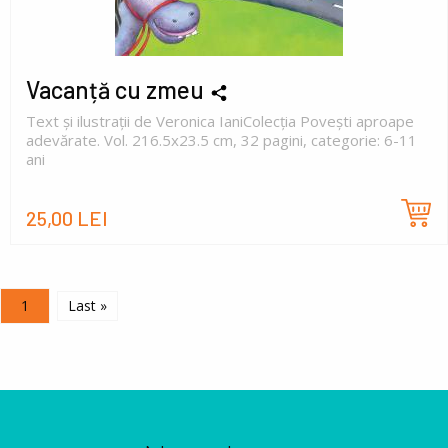
Vacanță cu zmeu
Text și ilustrații de Veronica IaniColecția Povești aproape
adevărate. Vol. 216.5x23.5 cm, 32 pagini, categorie: 6-11
ani
25,00 LEI
Paginare
Pagina curentă
1
Ultima pagină
Last »