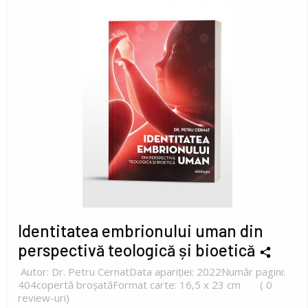
Identitatea embrionului uman din
perspectivă teologică și bioetică
Autor: Dr. Petru CernatData apariției: 2022Număr pagini:
404copertă broșatăFormat carte: 16,5 x 23 cm ( 0
review-uri)