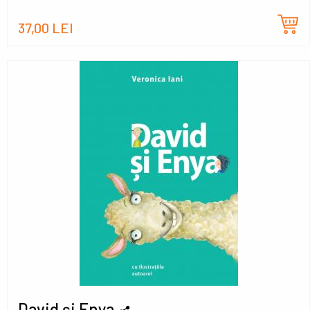
37,00 LEI
David și Enya