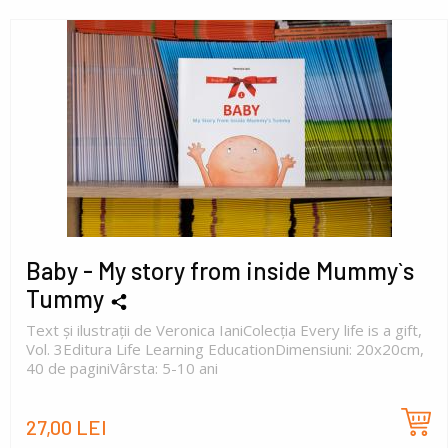
Baby - My story from inside Mummy`s
Tummy
Text și ilustrații de Veronica IaniColecția Every life is a gift,
Vol. 3Editura Life Learning EducationDimensiuni: 20x20cm,
40 de paginiVârsta: 5-10 ani
27,00 LEI