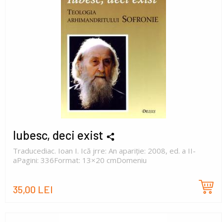
Iubesc, deci exist
Traducediac. Ioan I. Ică jrre: An apariție: 2008, ed. a II-
aPagini: 336Format: 13×20 cmDomeniu
35,00 LEI