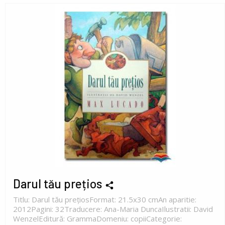
Darul tău prețios
Titlu: Darul tău prețiosFormat: 21.5x30 cmAn aparitie:
2012Pagini: 32Traducere: Ana-Maria DuncaIlustratii: David
WenzelEditură: GrammaDomeniu: copiiCategorie: