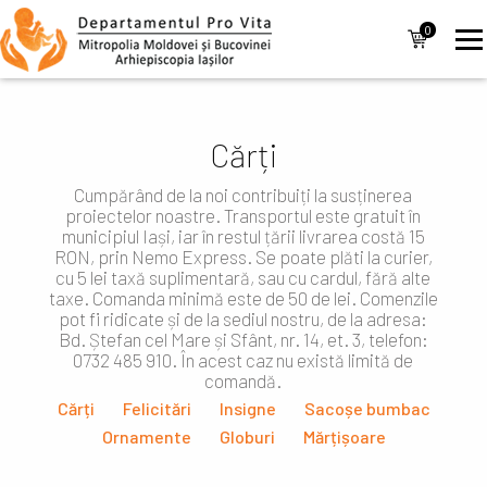
Mergi la conţinutul principal
Navigare
0
items
principală
Cărți
Cumpărând de la noi contribuiți la susținerea
proiectelor noastre. Transportul este gratuit în
municipiul Iași, iar în restul țării livrarea costă 15
RON, prin Nemo Express. Se poate plăti la curier,
cu 5 lei taxă suplimentară, sau cu cardul, fără alte
taxe. Comanda minimă este de 50 de lei. Comenzile
pot fi ridicate și de la sediul nostru, de la adresa:
Bd. Ștefan cel Mare și Sfânt, nr. 14, et. 3, telefon:
0732 485 910. În acest caz nu există limită de
comandă.
Cărți
Felicitări
Insigne
Sacoșe bumbac
Ornamente
Globuri
Mărțișoare