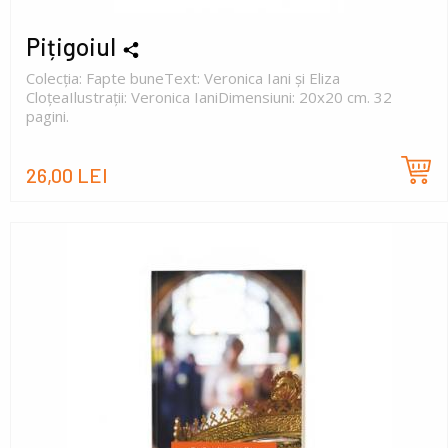
Pițigoiul
Colecția: Fapte buneText: Veronica Iani și Eliza
CloțeaIlustrații: Veronica IaniDimensiuni: 20x20 cm. 32
pagini.
26,00 LEI