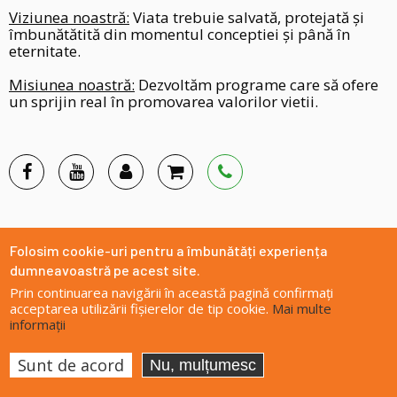
Viziunea noastră:
Viata trebuie salvată, protejată și
îmbunătătită din momentul conceptiei și până în
eternitate.
Misiunea noastră:
Dezvoltăm programe care să ofere
un sprijin real în promovarea valorilor vietii.
Legături utile
Folosim cookie-uri pentru a îmbunătăți experiența
dumneavoastră pe acest site.
Prin continuarea navigării în această pagină confirmați
acceptarea utilizării fișierelor de tip cookie.
Mai multe
DESPRE NOI
informații
PROIECTE
Sunt de acord
Nu, mulțumesc
IMPLICĂ-TE!