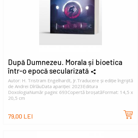
După Dumnezeu. Morala și bioetica
într-o epocă secularizată
Autor: H. Tristram Engelhardt, Jr.Traducere și ediție îngrijită
de Andrei DîrlăuData apariției: 2023Editura
DoxologiaNumăr pagini: 693Copertă broșatăFormat: 14,5 x
20,5 cm
79,00 LEI