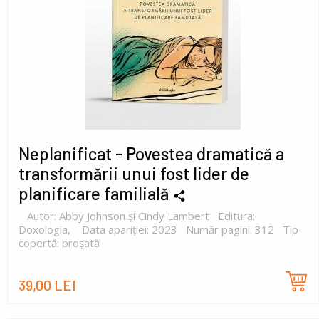
Neplanificat - Povestea dramatică a
transformării unui fost lider de
planificare familială
Autor: Abby Johnson și Cindy Lambert Editura:
Doxologia, Data apariției: 2023 Număr pagini: 312 Tip
copertă: broșată
39,00 LEI