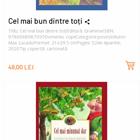
Cel mai bun dintre toți
Titlu: Cel mai bun dintre toțiEditură: GrammaISBN:
9786068987095Domeniu: copiiCategorie:poveștiAutor:
Max LucadoFormat: 21x29.5 cmPagini: 32An Aparitie:
2020Tip copertă: cartonată
49,00 LEI