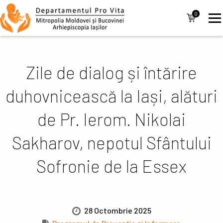
Mergi la conţinutul principal
Navigare
0
items
principală
Zile de dialog și întărire
duhovnicească la Iași, alături
de Pr. Ierom. Nikolai
Sakharov, nepotul Sfântului
Sofronie de la Essex
28 Octombrie 2025