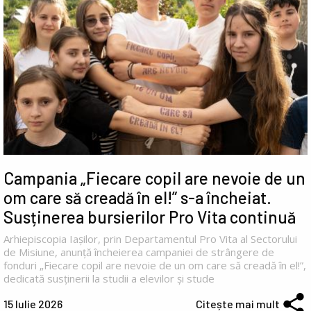
Campania „Fiecare copil are nevoie de un
om care să creadă în el!” s-a încheiat.
Susținerea bursierilor Pro Vita continuă
Arhiepiscopia Iașilor, prin Departamentul Pro Vita al Sectorului
de Misiune, anunță încheierea campaniei de strângere de
fonduri „Fiecare copil are nevoie de un om care să creadă în el!”,
dedicată susținerii la studii a elevilor și stude
15 Iulie 2026
Citește mai mult