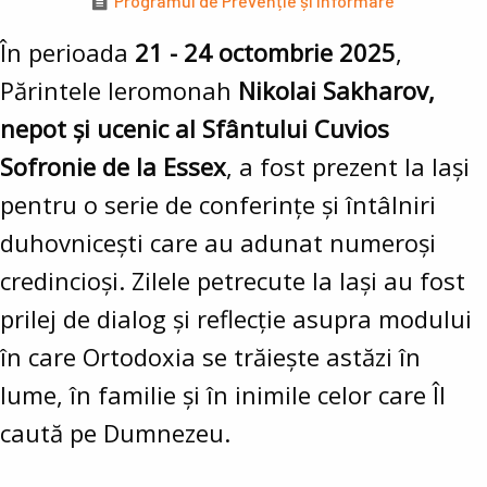
Programul de Prevenție și Informare
În perioada
21 - 24 octombrie 2025
,
Părintele Ieromonah
Nikolai Sakharov,
nepot și ucenic al Sfântului Cuvios
Sofronie de la Essex
, a fost prezent la Iași
pentru o serie de conferințe și întâlniri
duhovnicești care au adunat numeroși
credincioși. Zilele petrecute la Iași au fost
prilej de dialog și reflecție asupra modului
în care Ortodoxia se trăiește astăzi în
lume, în familie și în inimile celor care Îl
caută pe Dumnezeu.