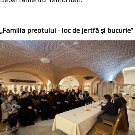
„Familia preotului - loc de jertfă și bucurie”