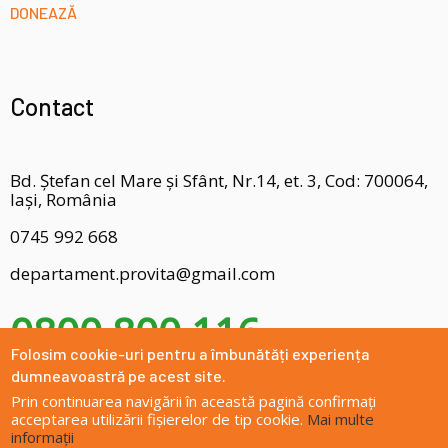
DONEAZĂ
Contact
Bd. Ștefan cel Mare și Sfânt, Nr.14, et. 3, Cod: 700064,
Iași, România
0745 992 668
departament.provita@gmail.com
0800 800 116
Folosim cookie-uri pentru a îmbunătăți experiența
dumneavoastră pe acest site.
Prin continuarea navigării în această pagină confirmați
acceptarea utilizării fișierelor de tip cookie.
Mai multe
informații