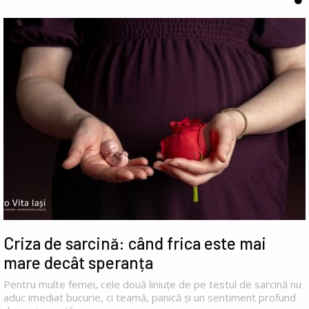
Criza de sarcină: când frica este mai
mare decât speranța
Pentru multe femei, cele două liniuțe de pe testul de sarcină nu
aduc imediat bucurie, ci teamă, panică și un sentiment profund