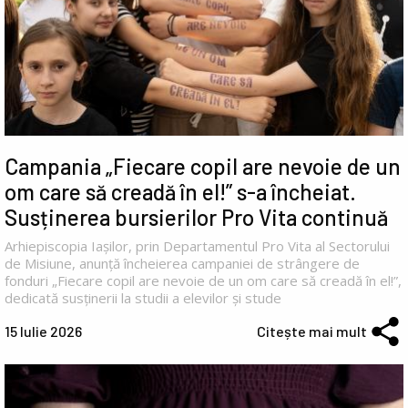
Campania „Fiecare copil are nevoie de un
om care să creadă în el!” s-a încheiat.
Susținerea bursierilor Pro Vita continuă
Arhiepiscopia Iașilor, prin Departamentul Pro Vita al Sectorului
de Misiune, anunță încheierea campaniei de strângere de
fonduri „Fiecare copil are nevoie de un om care să creadă în el!”,
dedicată susținerii la studii a elevilor și stude
15 Iulie 2026
Citește mai mult