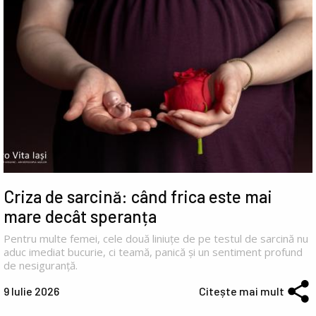
Criza de sarcină: când frica este mai
mare decât speranța
Pentru multe femei, cele două liniuțe de pe testul de sarcină nu
aduc imediat bucurie, ci teamă, panică și un sentiment profund
de nesiguranță.
9 Iulie 2026
Citește mai mult