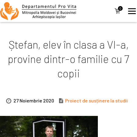
Mergi la conţinutul principal
Navigare
0
items
principală
Ștefan, elev în clasa a VI-a,
provine dintr-o familie cu 7
copii
27 Noiembrie 2020
Proiect de susținere la studii