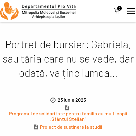
Mergi la conţinutul principal
Navigare
0
items
principală
Portret de bursier: Gabriela,
sau tăria care nu se vede, dar
odată, va ține lumea…
23 Iunie 2025
Programul de solidaritate pentru familia cu mulți copii
„Sfântul Stelian”
Proiect de susținere la studii