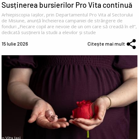
Susținerea bursierilor Pro Vita continuă
Arhiepiscopia Iașilor, prin Departamentul Pro Vita al Sectorului
de Misiune, anunță încheierea campaniei de strângere de
fonduri „Fiecare copil are nevoie de un om care să creadă în el!”,
dedicată susținerii la studii a elevilor și stude
15 Iulie 2026
Citește mai mult