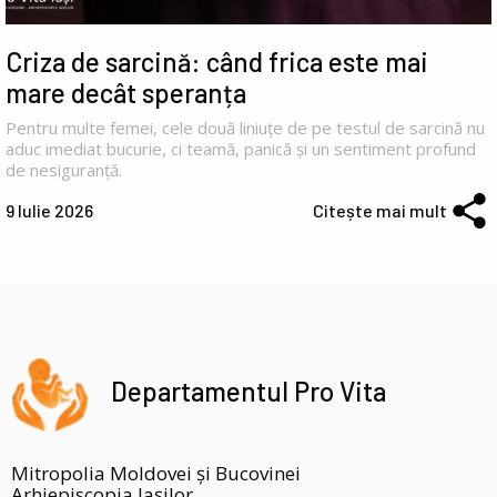
Criza de sarcină: când frica este mai
mare decât speranța
Pentru multe femei, cele două liniuțe de pe testul de sarcină nu
aduc imediat bucurie, ci teamă, panică și un sentiment profund
de nesiguranță.
9 Iulie 2026
Citește mai mult
Departamentul Pro Vita
Mitropolia Moldovei și Bucovinei
Arhiepiscopia Iașilor