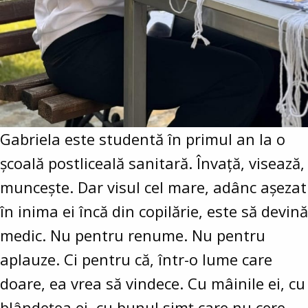
Gabriela este studentă în primul an la o
școală postliceală sanitară. Învață, visează,
muncește. Dar visul cel mare, adânc așezat
în inima ei încă din copilărie, este să devină
medic. Nu pentru renume. Nu pentru
aplauze. Ci pentru că, într-o lume care
doare, ea vrea să vindece. Cu mâinile ei, cu
blândețea ei, cu bunul simț care nu cere