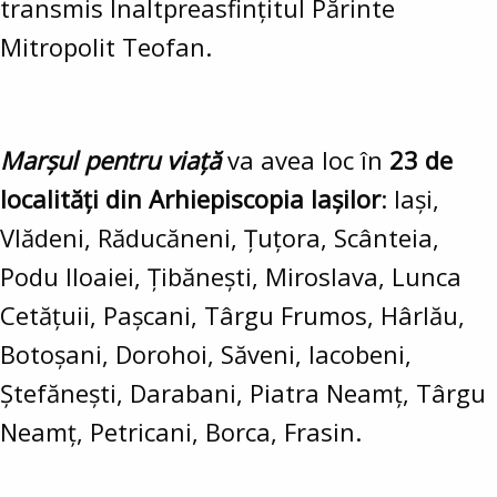
transmis Înaltpreasfințitul Părinte
Mitropolit Teofan.
Marșul pentru viață
va avea loc în
23 de
localități din Arhiepiscopia Iașilor
: Iași,
Vlădeni, Răducăneni, Țuțora, Scânteia,
Podu Iloaiei, Țibănești, Miroslava, Lunca
Cetățuii, Pașcani, Târgu Frumos, Hârlău,
Botoșani, Dorohoi, Săveni, Iacobeni,
Ștefănești, Darabani, Piatra Neamț, Târgu
Neamț, Petricani, Borca, Frasin.