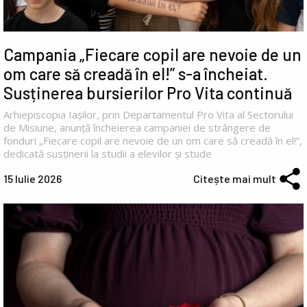
Campania „Fiecare copil are nevoie de un
om care să creadă în el!” s-a încheiat.
Susținerea bursierilor Pro Vita continuă
Arhiepiscopia Iașilor, prin Departamentul Pro Vita al Sectorului
de Misiune, anunță încheierea campaniei de strângere de
fonduri „Fiecare copil are nevoie de un om care să creadă în el!”,
dedicată susținerii la studii a elevilor și stude
15 Iulie 2026
Citește mai mult