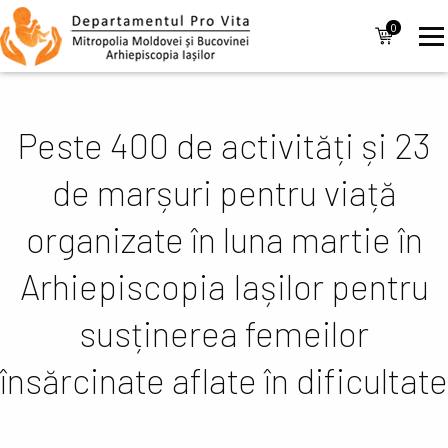
Mergi la conţinutul principal
Navigare
0
items
principală
Peste 400 de activități și 23
de marșuri pentru viață
organizate în luna martie în
Arhiepiscopia Iașilor pentru
susținerea femeilor
însărcinate aflate în dificultate