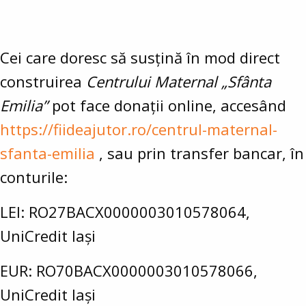
Cei care doresc să susțină în mod direct
construirea
Centrului Maternal „Sfânta
Emilia”
pot face donații online, accesând
https://fiideajutor.ro/centrul-maternal-
sfanta-emilia
, sau prin transfer bancar, în
conturile:
LEI: RO27BACX0000003010578064,
UniCredit Iași
EUR: RO70BACX0000003010578066,
UniCredit Iași