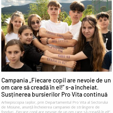
Campania „Fiecare copil are nevoie de un
om care să creadă în el!” s-a încheiat.
Susținerea bursierilor Pro Vita continuă
Arhiepiscopia Iașilor, prin Departamentul Pro Vita al Sectorului
de Misiune, anunță încheierea campaniei de strângere de
fonduri „Fiecare copil are nevoie de un om care să creadă în el!”,