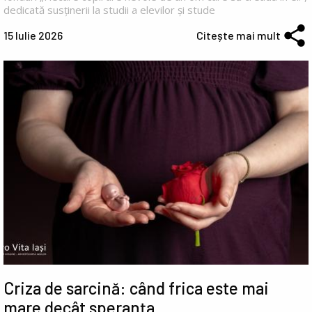
dedicată susținerii la studii a elevilor și stude
15 Iulie 2026
Citește mai mult
Criza de sarcină: când frica este mai
mare decât speranța