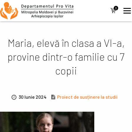
Mergi la conţinutul principal
Navigare
0
items
principală
Maria, elevă în clasa a VI-a,
provine dintr-o familie cu 7
copii
30 Iunie 2024
Proiect de susținere la studii