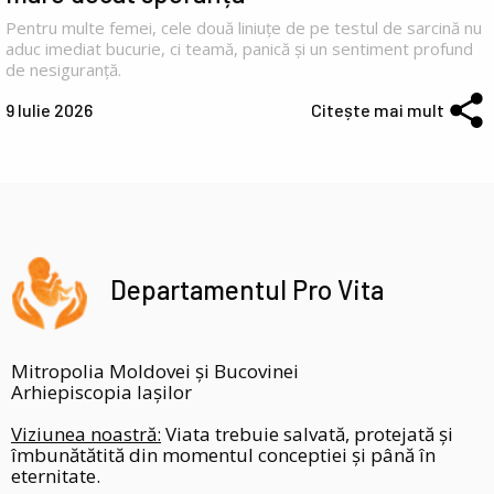
Pentru multe femei, cele două liniuțe de pe testul de sarcină nu
aduc imediat bucurie, ci teamă, panică și un sentiment profund
de nesiguranță.
9 Iulie 2026
Citește mai mult
Departamentul Pro Vita
Mitropolia Moldovei și Bucovinei
Arhiepiscopia Iașilor
Viziunea noastră:
Viata trebuie salvată, protejată și
îmbunătătită din momentul conceptiei și până în
eternitate.