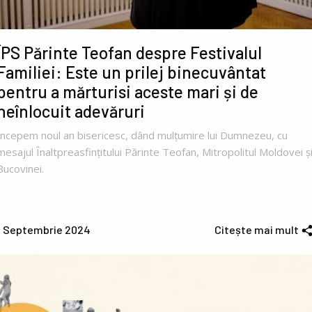
ÎPS Părinte Teofan despre Festivalul
Familiei: Este un prilej binecuvântat
pentru a mărturisi aceste mari și de
neînlocuit adevăruri
Începem noul an bisericesc, dând mulțumire lui Dumnezeu, cu
mesajul Înaltpreasfințitului Părinte Teofan, Mitropolitul Moldovei ș
Bucovinei.
1 Septembrie 2024
Citește mai mult