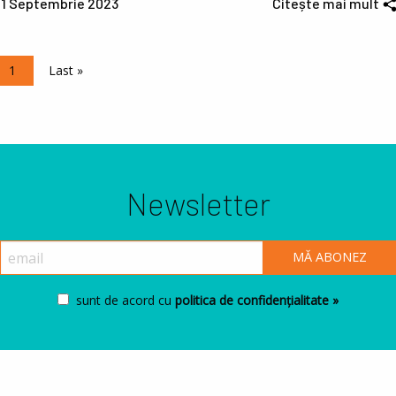
11 Septembrie 2023
Citește mai mult
aginare
Pagina curentă
1
Ultima pagină
Last »
Newsletter
sunt de acord cu
politica de confidențialitate »