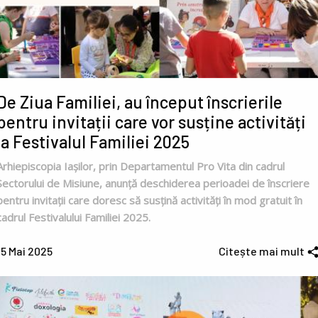
De Ziua Familiei, au început înscrierile
pentru invitații care vor susține activități
la Festivalul Familiei 2025
Arhiepiscopia Iașilor, prin Departamentul Pro Vita din cadrul
Sectorului de Misiune, anunță deschiderea perioadei de înscriere
pentru invitații care doresc să susțină activități în mod gratuit în
cadrul Festivalului Familiei 2025.
15 Mai 2025
Citește mai mult