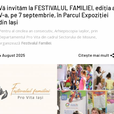
Vă invităm la FESTIVALUL FAMILIEI, ediția 
V-a, pe 7 septembrie, în Parcul Expoziției
din Iași
Pentru al cincilea an consecutiv, Arhiepiscopia Iașilor, prin
Departamentul Pro Vita din cadrul Sectorului de Misiune,
organizează
Festivalul Familiei
.
4 August 2025
Citește mai mult