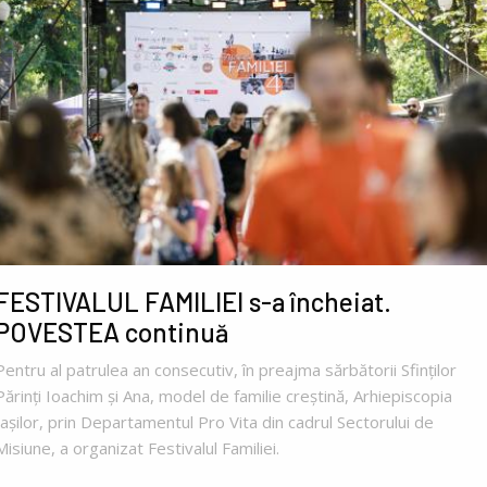
FESTIVALUL FAMILIEI s-a încheiat.
POVESTEA continuă
Pentru al patrulea an consecutiv, în preajma sărbătorii Sfinților
Părinți Ioachim și Ana, model de familie creștină, Arhiepiscopia
Iașilor, prin Departamentul Pro Vita din cadrul Sectorului de
Misiune, a organizat Festivalul Familiei.