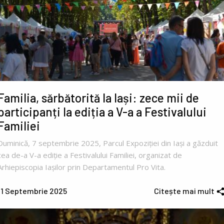
Familia, sărbătorită la Iași: zece mii de
participanți la ediția a V-a a Festivalului
Familiei
Duminică, 7 septembrie 2025, Parcul Expoziției din Iași a găzduit
cea de-a V-a ediție a Festivalului Familiei, organizat de
Arhiepiscopia Iașilor prin Departamentul Pro Vita.
11 Septembrie 2025
Citește mai mult