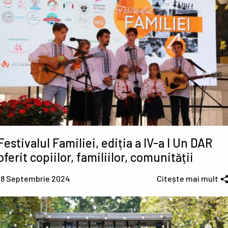
Festivalul Familiei, ediția a IV-a I Un DAR
oferit copiilor, familiilor, comunității
18 Septembrie 2024
Citește mai mult