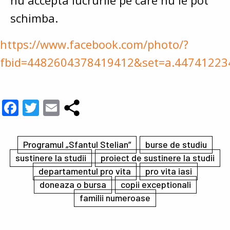
nu accepta lucrurile pe care nu le pot
schimba.
https://www.facebook.com/photo/?
fbid=4482604378419412&set=a.4474122
Facebook
Twitter
Email
Programul „Sfantul Stelian”
burse de studiu
sustinere la studii
proiect de sustinere la studii
departamentul pro vita
pro vita iasi
doneaza o bursa
copii exceptionali
familii numeroase