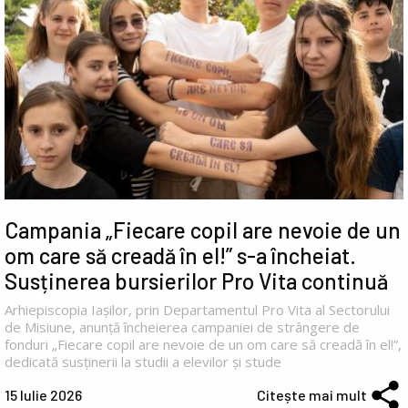
Campania „Fiecare copil are nevoie de un
om care să creadă în el!” s-a încheiat.
Susținerea bursierilor Pro Vita continuă
Arhiepiscopia Iașilor, prin Departamentul Pro Vita al Sectorului
de Misiune, anunță încheierea campaniei de strângere de
fonduri „Fiecare copil are nevoie de un om care să creadă în el!”,
dedicată susținerii la studii a elevilor și stude
15 Iulie 2026
Citește mai mult