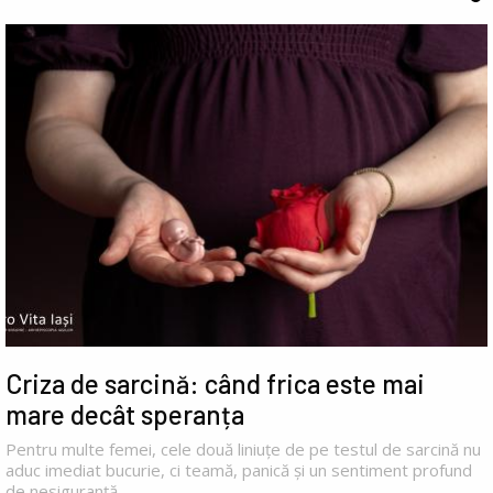
Criza de sarcină: când frica este mai
mare decât speranța
Pentru multe femei, cele două liniuțe de pe testul de sarcină nu
aduc imediat bucurie, ci teamă, panică și un sentiment profund
de nesiguranță.