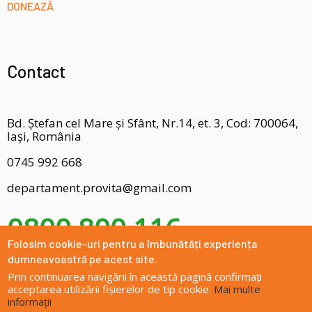
DONEAZĂ
Contact
Bd. Ștefan cel Mare și Sfânt, Nr.14, et. 3, Cod: 700064,
Iași, România
0745 992 668
departament.provita@gmail.com
0800 800 116
Folosim cookie-uri pentru a îmbunătăți experiența
dumneavoastră pe acest site.
Prin continuarea navigării în această pagină confirmați
acceptarea utilizării fișierelor de tip cookie.
Mai multe
informații