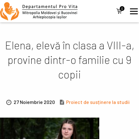
Mergi la conţinutul principal
Navigare
0
items
principală
Elena, elevă în clasa a VIII-a,
provine dintr-o familie cu 9
copii
27 Noiembrie 2020
Proiect de susținere la studii