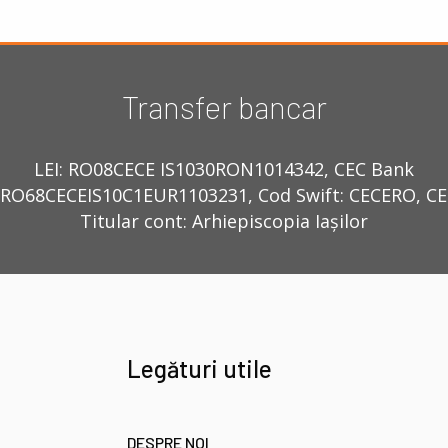
Transfer bancar
LEI: RO08CECE IS1030RON1014342, CEC Bank
RO68CECEIS10C1EUR1103231, Cod Swift: CECERO, C
Titular cont: Arhiepiscopia Iașilor
Legături utile
DESPRE NOI