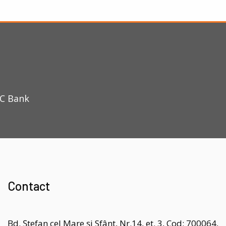
EC Bank
Contact
Bd. Ștefan cel Mare și Sfânt, Nr.14, et. 3, Cod: 700064,