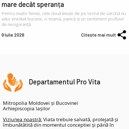
mare decât speranța
Pentru multe femei, cele două liniuțe de pe testul de sarcină nu
aduc imediat bucurie, ci teamă, panică și un sentiment profund
de nesiguranță.
9 Iulie 2026
Citește mai mult
Departamentul Pro Vita
Mitropolia Moldovei și Bucovinei
Arhiepiscopia Iașilor
Viziunea noastră:
Viata trebuie salvată, protejată și
îmbunătătită din momentul conceptiei și până în