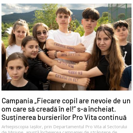
Campania „Fiecare copil are nevoie de un
om care să creadă în el!” s-a încheiat.
Susținerea bursierilor Pro Vita continuă
Arhiepiscopia Iașilor, prin Departamentul Pro Vita al Sectorului
de Misiune, anunță încheierea campaniei de strângere de