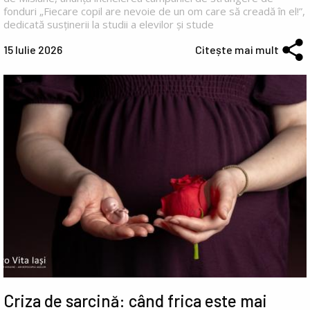
fonduri „Fiecare copil are nevoie de un om care să creadă în el!”,
dedicată susținerii la studii a elevilor și stude
15 Iulie 2026
Citește mai mult
Criza de sarcină: când frica este mai