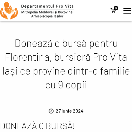
Mergi la conţinutul principal
Navigare
0
items
principală
Donează o bursă pentru
Florentina, bursieră Pro Vita
Iași ce provine dintr-o familie
cu 9 copii
27 Iunie 2024
DONEAZĂ O BURSĂ!