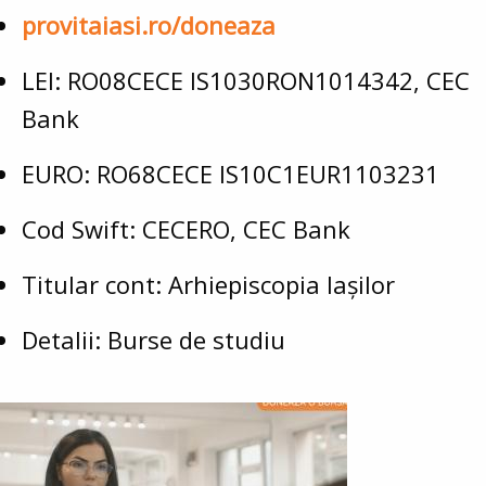
provitaiasi.ro/doneaza
LEI: RO08CECE IS1030RON1014342, CEC
Bank
EURO: RO68CECE IS10C1EUR1103231
Cod Swift: CECERO, CEC Bank
Titular cont: Arhiepiscopia Iașilor
Detalii: Burse de studiu