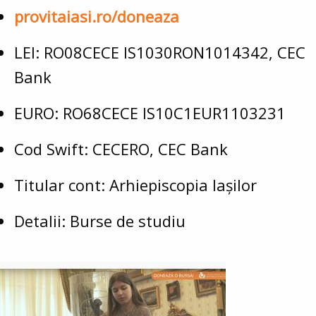
provitaiasi.ro/doneaza
LEI: RO08CECE IS1030RON1014342, CEC
Bank
EURO: RO68CECE IS10C1EUR1103231
Cod Swift: CECERO, CEC Bank
Titular cont: Arhiepiscopia Iașilor
Detalii: Burse de studiu