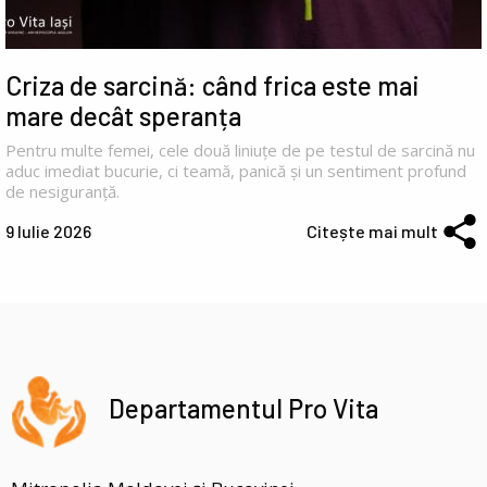
Criza de sarcină: când frica este mai
mare decât speranța
Pentru multe femei, cele două liniuțe de pe testul de sarcină nu
aduc imediat bucurie, ci teamă, panică și un sentiment profund
de nesiguranță.
9 Iulie 2026
Citește mai mult
Departamentul Pro Vita