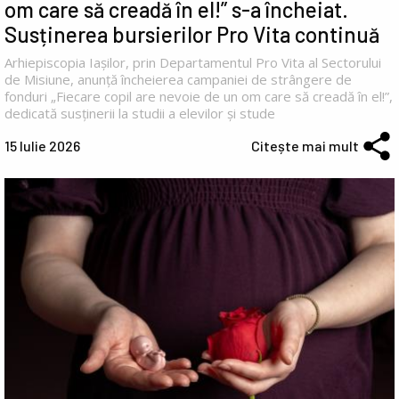
om care să creadă în el!” s-a încheiat.
Susținerea bursierilor Pro Vita continuă
Arhiepiscopia Iașilor, prin Departamentul Pro Vita al Sectorului
de Misiune, anunță încheierea campaniei de strângere de
fonduri „Fiecare copil are nevoie de un om care să creadă în el!”,
dedicată susținerii la studii a elevilor și stude
15 Iulie 2026
Citește mai mult