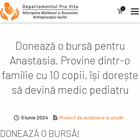
Mergi la conţinutul principal
Navigare
0
items
principală
Donează o bursă pentru
Anastasia. Provine dintr-o
familie cu 10 copii, își dorește
să devină medic pediatru
5 Iunie 2024
Proiect de susținere la studii
DONEAZĂ O BURSĂ!