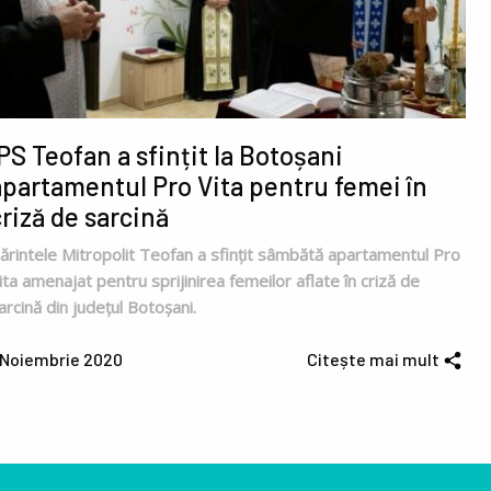
IPS Teofan a sfințit la Botoșani
apartamentul Pro Vita pentru femei în
criză de sarcină
ărintele Mitropolit Teofan a sfințit sâmbătă apartamentul Pro
ita amenajat pentru sprijinirea femeilor aflate în criză de
arcină din județul Botoșani.
 Noiembrie 2020
Citește mai mult