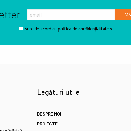
etter
sunt de acord cu
politica de confidențialitate »
Legături utile
DESPRE NOI
PROIECTE
bunătătită