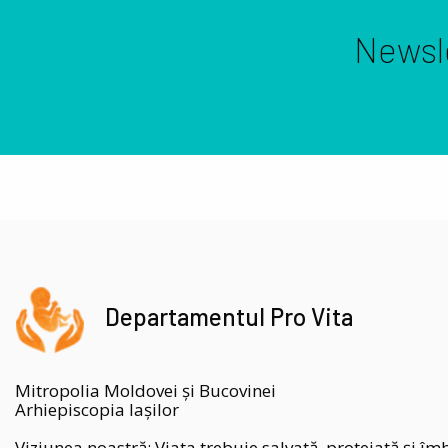
Newsl
Departamentul Pro Vita
Mitropolia Moldovei și Bucovinei
Arhiepiscopia Iașilor
Viziunea noastră:
Viata trebuie salvată, protejată și îm