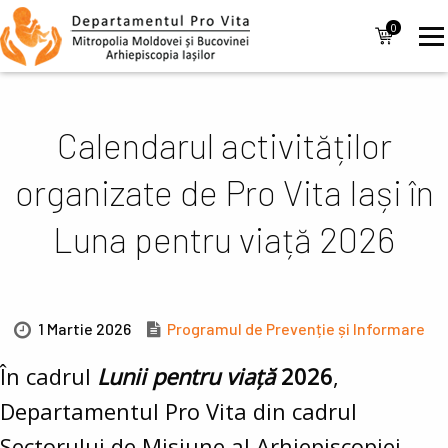
Mergi la conţinutul principal
Navigare
0
items
principală
Calendarul activităților
organizate de Pro Vita Iași în
Luna pentru viață 2026
1 Martie 2026
Programul de Prevenție și Informare
În cadrul
Lunii pentru viață
2026
,
Departamentul Pro Vita din cadrul
Sectorului de Misiune al Arhiepiscopiei