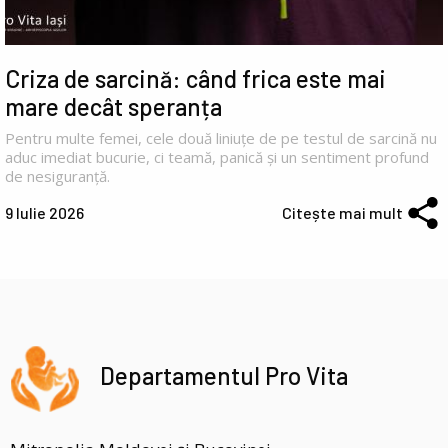
Criza de sarcină: când frica este mai
mare decât speranța
Pentru multe femei, cele două liniuțe de pe testul de sarcină nu
aduc imediat bucurie, ci teamă, panică și un sentiment profund
de nesiguranță.
9 Iulie 2026
Citește mai mult
Departamentul Pro Vita